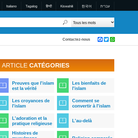
Italiano
Tagalog
हिन्दी
Kiswahili
한국어
עברית
Contactez-nous
Facebook
Twitter
WhatsApp
ARTICLE
CATÉGORIES
Preuves que l'islam
Les bienfaits de
est la vérité
l'islam
Les croyances de
Comment se
l'islam
convertir à l'islam
L'adoration et la
L'au-delà
pratique religieuse
Histoires de