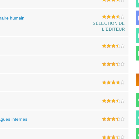
naire humain
SÉLECTION DE
L´EDITEUR
agues internes