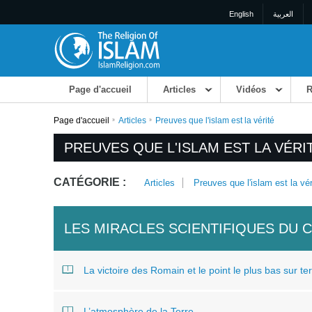
English
العربية
Page d'accueil
Articles
Vidéos
R
Page d'accueil
Articles
Preuves que l'islam est la vérité
PREUVES QUE L'ISLAM EST LA VÉRI
CATÉGORIE :
Articles
Preuves que l'islam est la vér
LES MIRACLES SCIENTIFIQUES DU 
La victoire des Romain et le point le plus bas sur te
L’atmosphère de la Terre