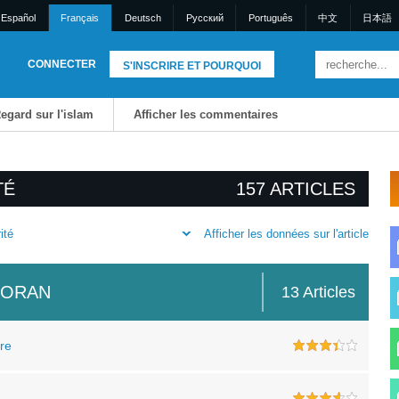
Español
Français
Deutsch
Pусский
Português
中文
日本語
CONNECTER
S'INSCRIRE ET POURQUOI
egard sur l'islam
Afficher les commentaires
TÉ
157 ARTICLES
Afficher les données sur l'article
ité
CORAN
13 Articles
rre