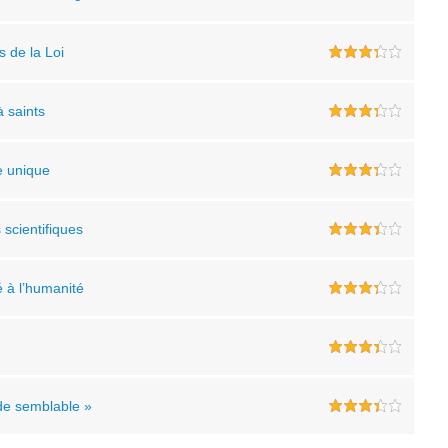
s de la Loi
 saints
e unique
 scientifiques
é à l’humanité
 de semblable »