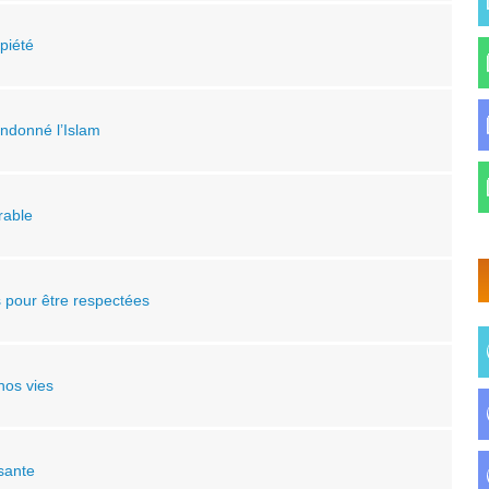
piété
andonné l’Islam
rable
es pour être respectées
nos vies
ssante