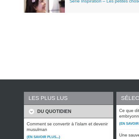
Série Inspiration – Les petites cho
LES PLUS LUS
SÉLEC
Ce que di
DU QUOTIDIEN
embryonn
Comment se convertir à l’islam et devenir
(EN SAVOIR 
musulman
Une sauve
(EN SAVOIR PLUS...)