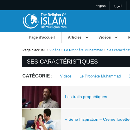
English
العربية
Page d'accueil
Articles
Vidéos
R
Page d'accueil
Vidéos
Le Prophète Muhammad
Ses caractéris
SES CARACTÉRISTIQUES
CATÉGORIE :
Vidéos
Le Prophète Muhammad
Les traits prophétiques
« Série Inspiration – Crème fouetté