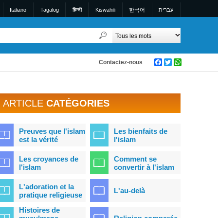
Italiano
Tagalog
हिन्दी
Kiswahili
한국어
עברית
Contactez-nous
Facebook
Twitter
WhatsApp
ARTICLE
CATÉGORIES
Preuves que l'islam
Les bienfaits de
est la vérité
l'islam
Les croyances de
Comment se
l'islam
convertir à l'islam
L'adoration et la
L'au-delà
pratique religieuse
Histoires de