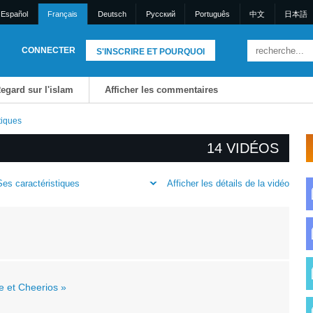
Español
Français
Deutsch
Pусский
Português
中文
日本語
CONNECTER
S'INSCRIRE ET POURQUOI
egard sur l'islam
Afficher les commentaires
tiques
14 VIDÉOS
Afficher les détails de la vidéo
Ses caractéristiques
e et Cheerios »