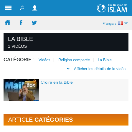
Français
LA BIBLE
1 VIDÉOS
CATÉGORIE :
Vidéos
Religion comparée
La Bible
Afficher les détails de la vidéo
Croire en la Bible
ARTICLE
CATÉGORIES