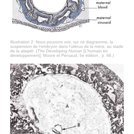
Illustration 2: Nous pouvons voir, sur ce diagramme, la
suspension de l’embryon dans l’utérus de la mère, au stade
de la
alaqah
. (
The Developing Human
[L’humain en
développement], Moore et Persaud, 5e édition., p. 66.)