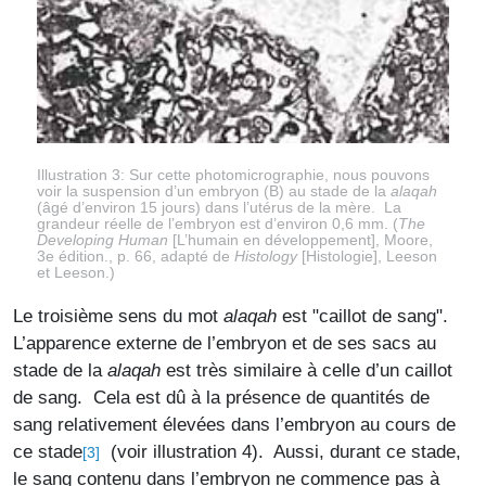
Illustration 3: Sur cette photomicrographie, nous pouvons
voir la suspension d’un embryon (B) au stade de la
alaqah
(âgé d’environ 15 jours) dans l’utérus de la mère. La
grandeur réelle de l’embryon est d’environ 0,6 mm. (
The
Developing Human
[L’humain en développement], Moore,
3e édition., p. 66, adapté de
Histology
[Histologie], Leeson
et Leeson.)
Le troisième sens du mot
alaqah
est "caillot de sang".
L’apparence externe de l’embryon et de ses sacs au
stade de la
alaqah
est très similaire à celle d’un caillot
de sang. Cela est dû à la présence de quantités de
sang relativement élevées dans l’embryon au cours de
ce stade
(voir illustration 4). Aussi, durant ce stade,
[3]
le sang contenu dans l’embryon ne commence pas à