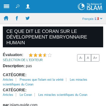
Français
CE QUE DIT LE CORAN SUR LE
DÉVELOPPEMENT EMBRYONNAIRE
HUMAIN
Évaluation:
A-
A
A+
SÉLECTION DE L´EDITEUR
Description:
pas
CATÉGORIE:
Articles
Preuves que l'islam est la vérité
Les miracles
scientifiques du Coran
CATÉGORIE:
Articles
Le Coran
Les miracles scientifiques du Coran
par
islam-guide.com