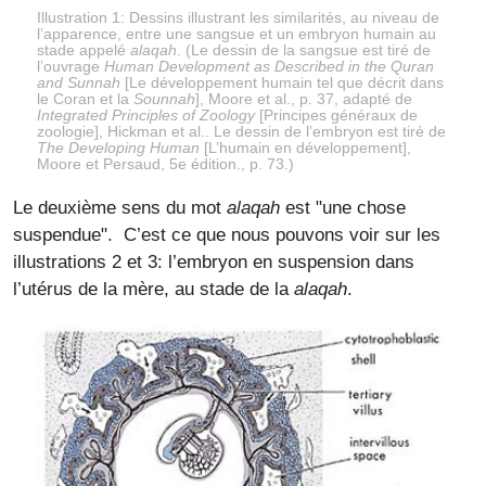
Illustration 1: Dessins illustrant les similarités, au niveau de
l’apparence, entre une sangsue et un embryon humain au
stade appelé
alaqah
. (Le dessin de la sangsue est tiré de
l’ouvrage
Human Development as Described in the Quran
and Sunnah
[Le développement humain tel que décrit dans
le Coran et la
Sounnah
], Moore et al., p. 37, adapté de
Integrated Principles of Zoology
[Principes généraux de
zoologie], Hickman et al.. Le dessin de l’embryon est tiré de
The Developing Human
[L’humain en développement],
Moore et Persaud, 5e édition., p. 73.)
Le deuxième sens du mot
alaqah
est "une chose
suspendue". C’est ce que nous pouvons voir sur les
illustrations 2 et 3: l’embryon en suspension dans
l’utérus de la mère, au stade de la
alaqah
.