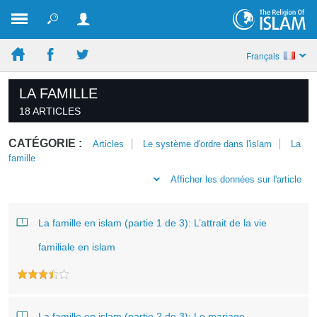
Français
LA FAMILLE
18 ARTICLES
CATÉGORIE :
Articles
Le système d'ordre dans l'islam
La
famille
Afficher les données sur l'article
La famille en islam (partie 1 de 3): L’attrait de la vie
familiale en islam
La famille en islam (partie 2 de 3): Le mariage