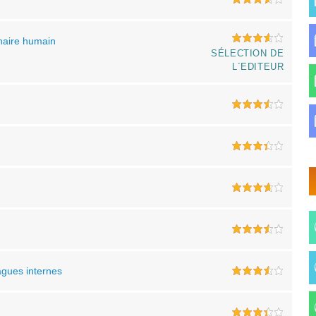
naire humain
SÉLECTION DE
L´EDITEUR
agues internes