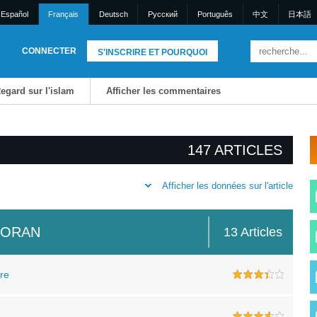
Español
Français
Deutsch
Pусский
Português
中文
日本語
CONNECTER
S'INSCRIRE ET POURQUOI
egard sur l'islam
Afficher les commentaires
147 ARTICLES
Afficher les données sur l'article
CORAN
13 Articles
rre