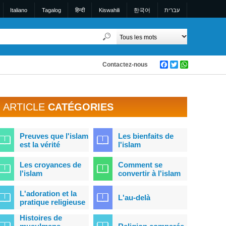
Italiano
Tagalog
हिन्दी
Kiswahili
한국어
עברית
Contactez-nous
Facebook
Twitter
WhatsApp
ARTICLE
CATÉGORIES
Preuves que l'islam
Les bienfaits de
est la vérité
l'islam
Les croyances de
Comment se
l'islam
convertir à l'islam
L'adoration et la
L'au-delà
pratique religieuse
Histoires de