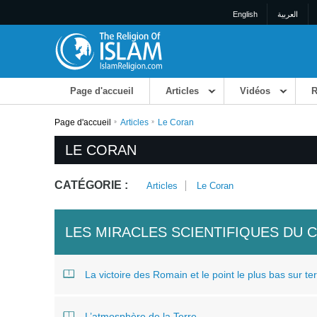
English
العربية
Page d'accueil
Articles
Vidéos
R
Page d'accueil
Articles
Le Coran
LE CORAN
CATÉGORIE :
Articles
Le Coran
LES MIRACLES SCIENTIFIQUES DU 
La victoire des Romain et le point le plus bas sur te
L’atmosphère de la Terre