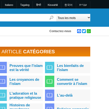
Italiano
Tagalog
हिन्दी
Kiswahili
한국어
עברית
Contactez-nous
Facebook
Twitter
WhatsApp
ARTICLE
CATÉGORIES
Preuves que l'islam
Les bienfaits de
est la vérité
l'islam
Les croyances de
Comment se
l'islam
convertir à l'islam
L'adoration et la
L'au-delà
pratique religieuse
Histoires de