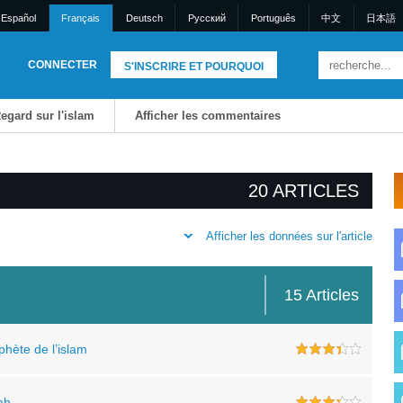
Español
Français
Deutsch
Pусский
Português
中文
日本語
CONNECTER
S'INSCRIRE ET POURQUOI
egard sur l'islam
Afficher les commentaires
20 ARTICLES
Afficher les données sur l'article
15 Articles
phète de l’islam
rah