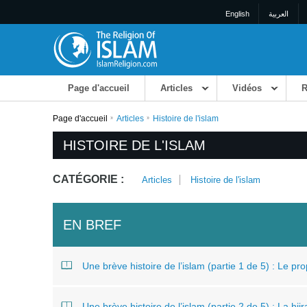
English
العربية
Page d'accueil
Articles
Vidéos
R
Page d'accueil
Articles
Histoire de l'islam
HISTOIRE DE L'ISLAM
CATÉGORIE :
Articles
Histoire de l'islam
EN BREF
Une brève histoire de l’islam (partie 1 de 5) : Le pro
Une brève histoire de l’islam (partie 2 de 5) : La hij