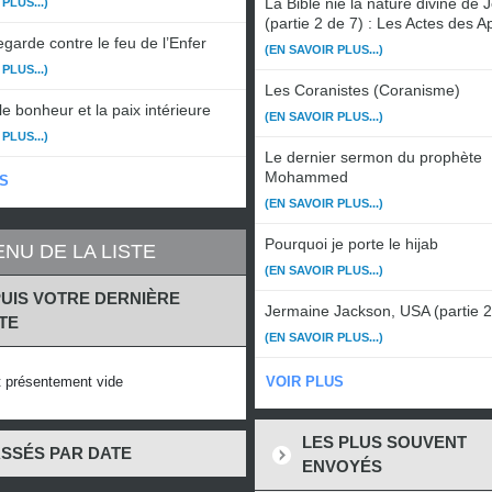
La Bible nie la nature divine de 
PLUS...)
(partie 2 de 7) : Les Actes des A
garde contre le feu de l’Enfer
(EN SAVOIR PLUS...)
PLUS...)
Les Coranistes (Coranisme)
le bonheur et la paix intérieure
(EN SAVOIR PLUS...)
PLUS...)
Le dernier sermon du prophète
Mohammed
S
(EN SAVOIR PLUS...)
Pourquoi je porte le hijab
NU DE LA LISTE
(EN SAVOIR PLUS...)
UIS VOTRE DERNIÈRE
Jermaine Jackson, USA (partie 2
ITE
(EN SAVOIR PLUS...)
st présentement vide
VOIR PLUS
LES PLUS SOUVENT
SSÉS PAR DATE
ENVOYÉS