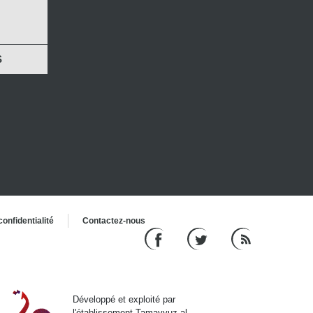
S
onfidentialité
Contactez-nous
Développé et exploité par
l'établissement Tamayyuz al-