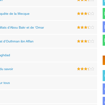
onquête de la Mecque
alifats d’Abou Bakr et de ‘Omar
ifat d’Outhman ibn Affan
 Baghdad
 du savoir
ur tous