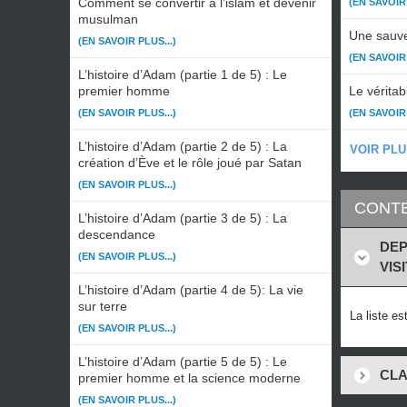
Comment se convertir à l’islam et devenir
(EN SAVOIR 
musulman
Une sauve
(EN SAVOIR PLUS...)
(EN SAVOIR 
L’histoire d’Adam (partie 1 de 5) : Le
premier homme
Le véritab
(EN SAVOIR PLUS...)
(EN SAVOIR 
L’histoire d’Adam (partie 2 de 5) : La
VOIR PLU
création d’Ève et le rôle joué par Satan
(EN SAVOIR PLUS...)
CONTE
L’histoire d’Adam (partie 3 de 5) : La
descendance
DEP
(EN SAVOIR PLUS...)
VIS
L’histoire d’Adam (partie 4 de 5): La vie
sur terre
La liste e
(EN SAVOIR PLUS...)
L’histoire d’Adam (partie 5 de 5) : Le
CLA
premier homme et la science moderne
(EN SAVOIR PLUS...)