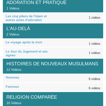
ADORATION ET PRATIQUE
1 Vidéos
Les cinq piliers de l'Islam et
1 vidéos
autres actes d'adoration
L'AU-DELÀ
2 Vidéos
Le voyage après la mort
1 vidéos
Le Jour du Jugement et ses
1 vidéos
signes
HISTOIRES DE NOUVEAUX MUSULMANS
12 Vidéos
Hommes
6 vidéos
Femmes
6 vidéos
RELIGION COMPARÉE
10 Vidéos