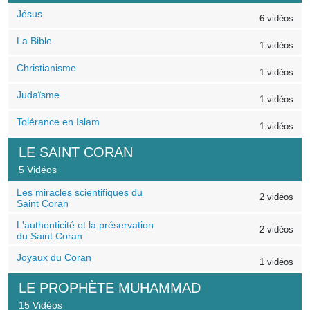
Jésus
6 vidéos
La Bible
1 vidéos
Christianisme
1 vidéos
Judaïsme
1 vidéos
Tolérance en Islam
1 vidéos
LE SAINT CORAN
5 Vidéos
Les miracles scientifiques du
2 vidéos
Saint Coran
L'authenticité et la préservation
2 vidéos
du Saint Coran
Joyaux du Coran
1 vidéos
LE PROPHÈTE MUHAMMAD
15 Vidéos