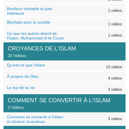
Bonheur véritable et paix
1 vidéos
intérieure
Bienfaits pour la société
1 vidéos
Ce que les autres disent de
1 vidéos
l'Islam, Muhammad et le Coran
CROYANCES DE L'ISLAM
20 Vidéos
Qu'est-ce que l'Islam
13 vidéos
À propos de Dieu
4 vidéos
Le but de la vie
3 vidéos
COMMENT SE CONVERTIR À L'ISLAM
3 Vidéos
Comment se convertir à l'Islam
3 vidéos
et devenir musulman