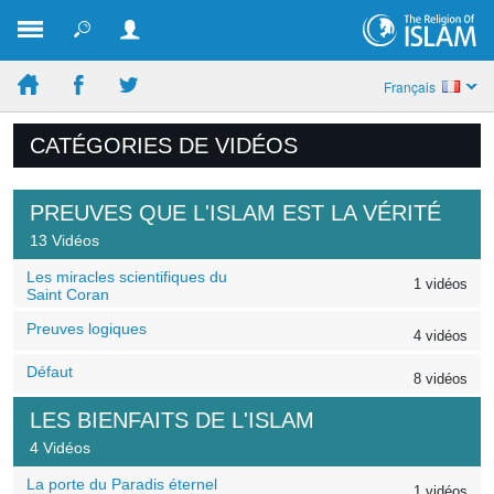
Français
CATÉGORIES DE VIDÉOS
PREUVES QUE L'ISLAM EST LA VÉRITÉ
13 Vidéos
Les miracles scientifiques du
1 vidéos
Saint Coran
Preuves logiques
4 vidéos
Défaut
8 vidéos
LES BIENFAITS DE L'ISLAM
4 Vidéos
La porte du Paradis éternel
1 vidéos