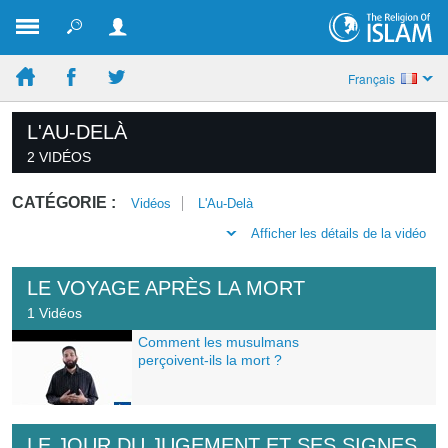
Français
L'AU-DELÀ
2 VIDÉOS
CATÉGORIE :
Vidéos
L'Au-Delà
Afficher les détails de la vidéo
LE VOYAGE APRÈS LA MORT
1 Vidéos
Comment les musulmans
perçoivent-ils la mort ?
LE JOUR DU JUGEMENT ET SES SIGNES