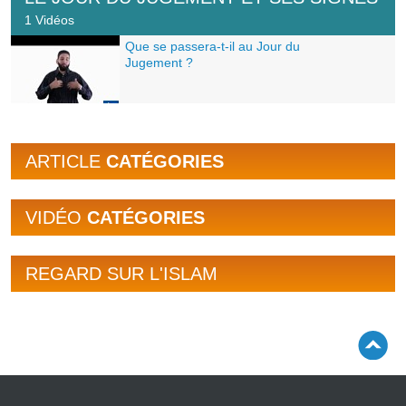
1 Vidéos
Que se passera-t-il au Jour du
Jugement ?
ARTICLE
CATÉGORIES
VIDÉO
CATÉGORIES
REGARD SUR L'ISLAM