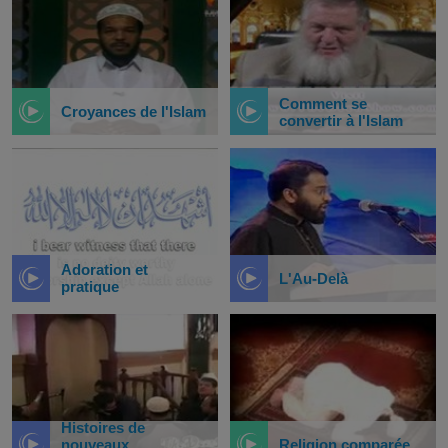
Comment se
Croyances de l'Islam
convertir à l'Islam
Adoration et
L'Au-Delà
pratique
Histoires de
nouveaux
Religion comparée