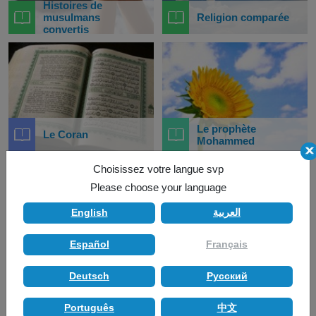
Histoires de
musulmans
Religion comparée
convertis
Le prophète
Le Coran
Mohammed
Choisissez votre langue svp
Please choose your language
English
العربية
Español
Français
Sujets actuels
Histoire de l'islam
Deutsch
Pусский
Português
中文