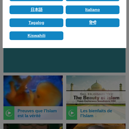
Afficher tout
日本語
Italiano
Le système d'ordre
Tagalog
हिन्दी
dans l'islam
Kiswahili
VIDÉO
CATÉGORIES
Preuves que l'Islam
Les bienfaits de
est la vérité
l'Islam