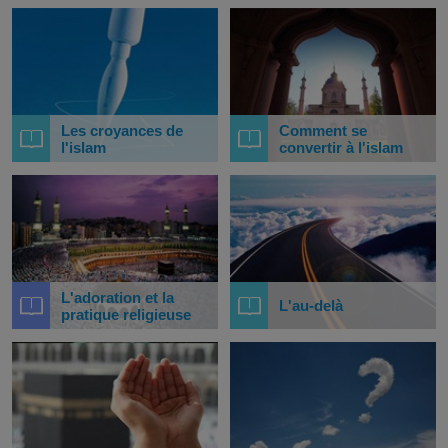
Les croyances de
Comment se
l'islam
convertir à l'islam
L'adoration et la
L'au-delà
pratique religieuse