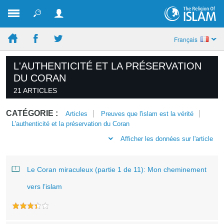
Français
L'AUTHENTICITÉ ET LA PRÉSERVATION
DU CORAN
21 ARTICLES
CATÉGORIE :
Articles
Preuves que l'islam est la vérité
L'authenticité et la préservation du Coran
Afficher les données sur l'article
Le Coran miraculeux (partie 1 de 11): Mon cheminement
vers l’islam