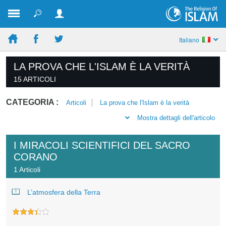
Italiano
LA PROVA CHE L'ISLAM È LA VERITÀ
15 ARTICOLI
CATEGORIA :
Articoli
La prova che l'Islam è la verità
Mostra dettagli dell'articolo
I MIRACOLI SCIENTIFICI DEL SACRO
CORANO
1 Articoli
L’atmosfera della Terra