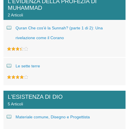
L'EVIDENZA DELLA PROFEZIA DI
MUHAMMAD
2 Articoli
Quran Che cos'è la Sunnah? (parte 1 di 2): Una
rivelazione come il Corano
Le sette terre
L'ESISTENZA DI DIO
5 Articoli
Materiale comune, Disegno e Progettista