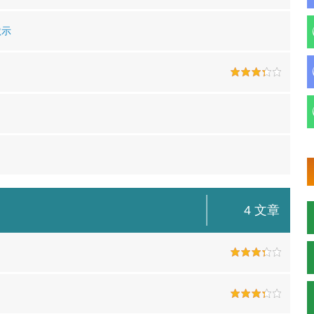
默示
）
4 文章