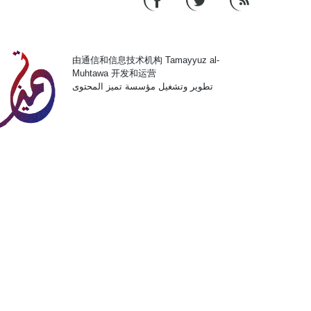
由通信和信息技术机构 Tamayyuz al-
Muhtawa 开发和运营
تطوير وتشغيل مؤسسة تميز المحتوى