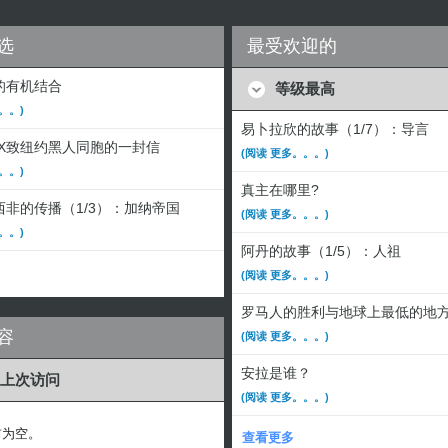
选
最受欢迎的
的有机结合
等级最高
。。)
易卜拉欣的故事（1/7）：导言
·X致纽约黑人同胞的一封信
(阅读 更多。。。)
。。)
真主在哪里?
非的传播（1/3）：加纳帝国
(阅读 更多。。。)
。。)
阿丹的故事（1/5）：人祖
(阅读 更多。。。)
罗马人的胜利与地球上最低的地
容
(阅读 更多。。。)
安拉是谁？
上次访问
(阅读 更多。。。)
前为空。
查看更多