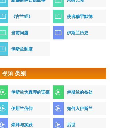
新穆斯林归信故事
宗教比较
《古兰经》
使者穆罕默德
当前问题
伊斯兰历史
伊斯兰制度
视频
类别
伊斯兰为真理的证据
伊斯兰的益处
伊斯兰信仰
如何入伊斯兰
崇拜与实践
后世