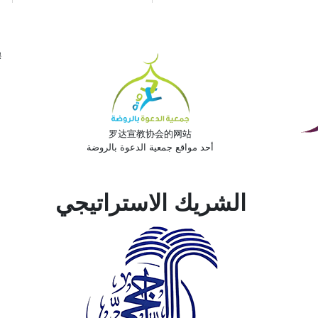
穆
罗达宣教协会的网站
أحد مواقع جمعية الدعوة بالروضة
الشريك الاستراتيجي