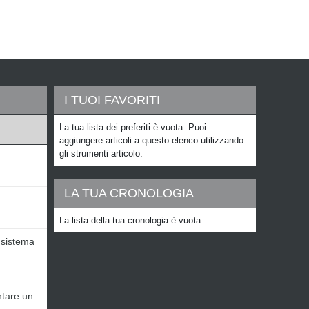
I TUOI FAVORITI
La tua lista dei preferiti è vuota. Puoi
aggiungere articoli a questo elenco utilizzando
gli strumenti articolo.
LA TUA CRONOLOGIA
La lista della tua cronologia è vuota.
 sistema
ntare un