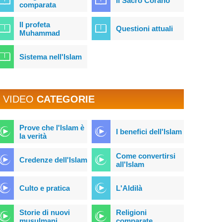
Il Sacro Corano
comparata
Il profeta
Questioni attuali
Muhammad
Sistema nell'Islam
VIDEO
CATEGORIE
Prove che l'Islam è
I benefici dell'Islam
la verità
Come convertirsi
Credenze dell'Islam
all'Islam
Culto e pratica
L'Aldilà
Storie di nuovi
Religioni
musulmani
comparate