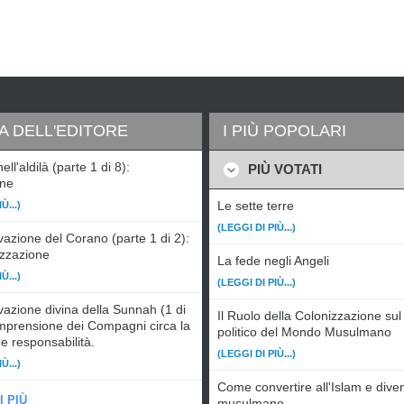
A DELL'EDITORE
I PIÙ POPOLARI
nell'aldilà (parte 1 di 8):
PIÙ VOTATI
one
Le sette terre
Ù...)
(LEGGI DI PIÙ...)
azione del Corano (parte 1 di 2):
zzazione
La fede negli Angeli
Ù...)
(LEGGI DI PIÙ...)
azione divina della Sunnah (1 di
Il Ruolo della Colonizzazione sul
mprensione dei Compagni circa la
politico del Mondo Musulmano
e responsabilità.
(LEGGI DI PIÙ...)
Ù...)
Come convertire all'Islam e dive
I PIÙ
musulmano