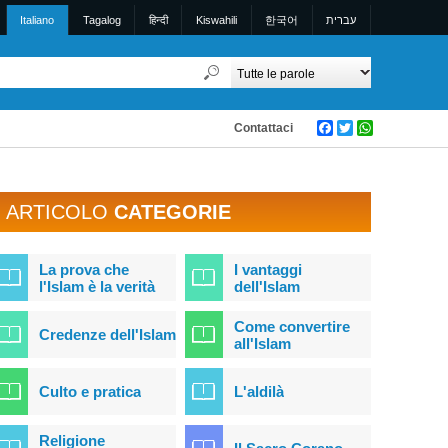
Italiano
Tagalog
हिन्दी
Kiswahili
한국어
עברית
Contattaci
Facebook
Twitter
WhatsApp
ARTICOLO
CATEGORIE
La prova che
I vantaggi
l'Islam è la verità
dell'Islam
Come convertire
Credenze dell'Islam
all'Islam
Culto e pratica
L'aldilà
Religione