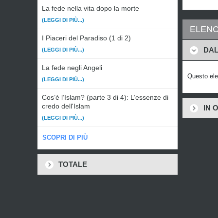
La fede nella vita dopo la morte
(LEGGI DI PIÙ...)
ELENC
I Piaceri del Paradiso (1 di 2)
DAL
(LEGGI DI PIÙ...)
La fede negli Angeli
Questo ele
(LEGGI DI PIÙ...)
Cos’è l’Islam? (parte 3 di 4): L’essenze di
credo dell'Islam
IN 
(LEGGI DI PIÙ...)
SCOPRI DI PIÙ
TOTALE