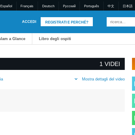
Español
Français
Deutsch
Pусский
Português
中文
日本語
ACCEDI
REGISTRATI E PERCHÉ?
Islam a Glance
Libro degli ospiti
1 VIDEI
Mostra dettagli del video
ia