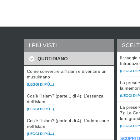
I PIÙ VISTI
SCELT
Il viaggio 
QUOTIDIANO
Introduzi
Come convertire all'Islam e diventare un
(LEGGI DI PI
musulmano
La preserv
(LEGGI DI PIÙ...)
la memori
Cos’è l’Islam? (parte 1 di 4): L’essenza
(LEGGI DI PI
dell’Islam
La preserv
(LEGGI DI PIÙ...)
7): La Co
loro grand
Cos’è l’Islam? (parte 4 di 4): L’adorazione
nell’Islam
(LEGGI DI PI
(LEGGI DI PIÙ...)
SCOPRI D