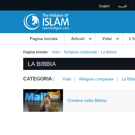
English
العربية
Pagina iniziale
Articoli
Videi
L'
Pagina iniziale
Videi
Religioni comparate
La Bibbia
LA BIBBIA
CATEGORIA :
Videi
Religioni comparate
La Bibb
Credere nella Bibbia