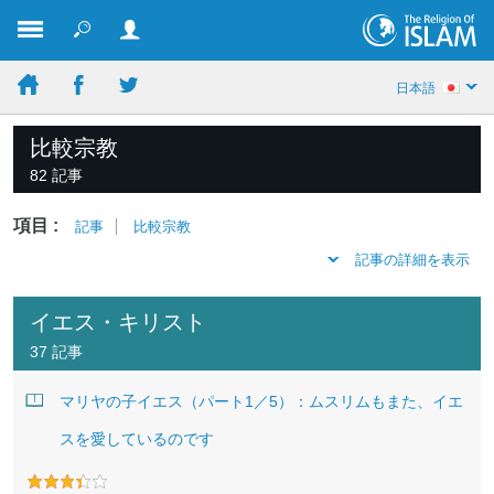
日本語
比較宗教
82 記事
項目 :
記事
比較宗教
記事の詳細を表示
イエス・キリスト
37 記事
マリヤの子イエス（パート1／5）：ムスリムもまた、イエ
スを愛しているのです