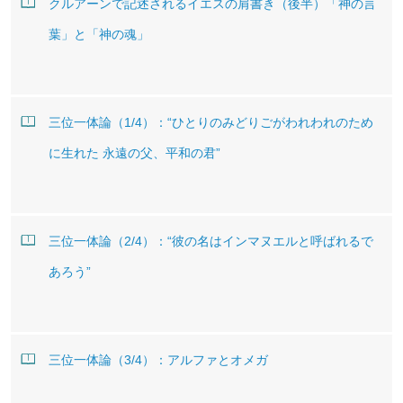
クルアーンで記述されるイエスの肩書き（後半）「神の言
葉」と「神の魂」
三位一体論（1/4）：“ひとりのみどりごがわれわれのため
に生れた 永遠の父、平和の君”
三位一体論（2/4）：“彼の名はインマヌエルと呼ばれるで
あろう”
三位一体論（3/4）：アルファとオメガ