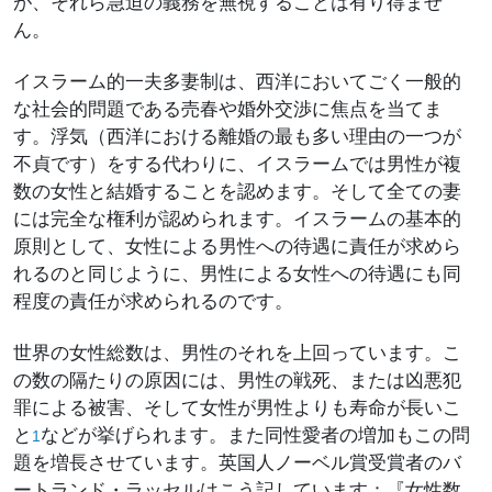
が、それら急迫の義務を無視することは有り得ませ
ん。
イスラーム的一夫多妻制は、西洋においてごく一般的
な社会的問題である売春や婚外交渉に焦点を当てま
す。浮気（西洋における離婚の最も多い理由の一つが
不貞です）をする代わりに、イスラームでは男性が複
数の女性と結婚することを認めます。そして全ての妻
には完全な権利が認められます。イスラームの基本的
原則として、女性による男性への待遇に責任が求めら
れるのと同じように、男性による女性への待遇にも同
程度の責任が求められるのです。
世界の女性総数は、男性のそれを上回っています。こ
の数の隔たりの原因には、男性の戦死、または凶悪犯
罪による被害、そして女性が男性よりも寿命が長いこ
と
などが挙げられます。また同性愛者の増加もこの問
1
題を増長させています。英国人ノーベル賞受賞者のバ
ートランド・ラッセルはこう記しています：『女性数