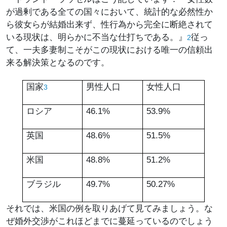
が過剰である全ての国々において、統計的な必然性か
ら彼女らが結婚出来ず、性行為から完全に断絶されて
いる現状は、明らかに不当な仕打ちである。』
従っ
2
て、一夫多妻制こそがこの現状における唯一の信頼出
来る解決策となるのです。
国家
男性人口
女性人口
3
ロシア
46.1%
53.9%
英国
48.6%
51.5%
米国
48.8%
51.2%
ブラジル
49.7%
50.27%
それでは、米国の例を取りあげて見てみましょう。な
ぜ婚外交渉がこれほどまでに蔓延っているのでしょう