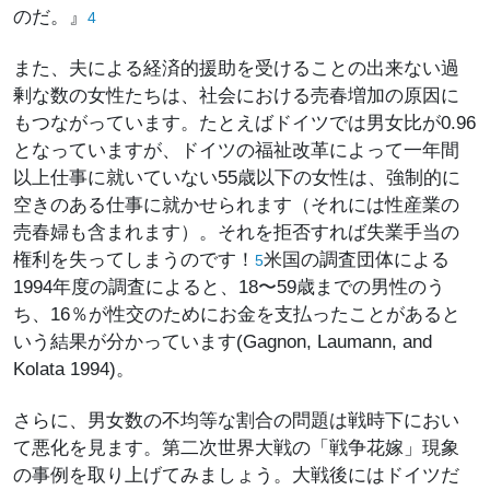
のだ。』
4
また、夫による経済的援助を受けることの出来ない過
剰な数の女性たちは、社会における売春増加の原因に
もつながっています。たとえばドイツでは男女比が0.96
となっていますが、ドイツの福祉改革によって一年間
以上仕事に就いていない55歳以下の女性は、強制的に
空きのある仕事に就かせられます（それには性産業の
売春婦も含まれます）。それを拒否すれば失業手当の
権利を失ってしまうのです！
米国の調査団体による
5
1994年度の調査によると、18〜59歳までの男性のう
ち、16％が性交のためにお金を支払ったことがあると
いう結果が分かっています(Gagnon, Laumann, and
Kolata 1994)。
さらに、男女数の不均等な割合の問題は戦時下におい
て悪化を見ます。第二次世界大戦の「戦争花嫁」現象
の事例を取り上げてみましょう。大戦後にはドイツだ