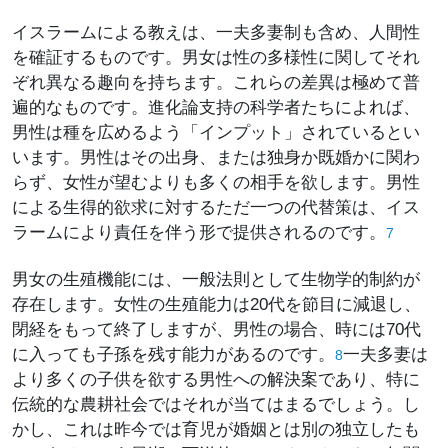
イスラームによる教えは、一夫多妻制も含め、人間性
を確証するものです。男女は性の多様性に関してそれ
ぞれ異なる趣向を持ちます。これらの差異は極めて普
遍的なものです。進化論支持の科学者たちによれば、
男性は種を広めるよう「インプット」されているとい
います。男性はその出身、または独身か既婚かに関わ
らず、女性が望むよりも多くの相手を欲します。男性
による生得的欲求に対するただ一つの代替策は、イス
ラームにより責任を伴う形で提供されるのです。
7
男女の生殖機能には、一般法則として生物学的制約が
存在します。女性の生殖能力は20代を節目に減退し、
閉経をもって終了しますが、男性の場合、時には70代
に入っても子孫を残す能力があるのです。
一夫多妻は
8
より多くの子供を欲する男性への解決案であり、特に
伝統的な農耕社会ではそれが当てはまるでしょう。し
かし、これは昨今では育児が婚姻とは別の独立したも