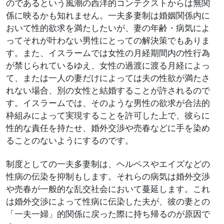
のであるという風潮の西洋的コンテクストからは無関
係に映るかも知れません。一夫多妻制は婚姻関係内に
おいて性的欲求を満たしたいが、妻の年齢・病気によ
ってそれが叶わない男性にとっての解決策でもありま
す。また、イスラームでは女性の月経期間内の性行為
が禁じられているゆえ、女性の過渡に渡る月経によっ
て、または一人の妻だけによっては夫の性欲が満たさ
れない場合、別の女性と結婚することが許されるので
す。イスラームでは、そのような男性の欲求が合法的
枠組みによって実現することを許可した上で、彼らに
性的な責任を持たせ、婚外交渉や売春などに手を染め
ることのないようにするのです。
制度としての一夫多妻制は、ヘルペスやエイズなどの
性病の伝染を抑制もします。それらの病気は婚外交渉
や売春が一般的な乱交社会において蔓延します。これ
は婚外交渉によって性病に伝染した夫が、彼の妻との
「一夫一婦」的関係に戻った際に持ち帰るのが原因で