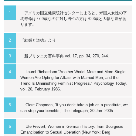
1
アメリカ国立健康統計センターによると、米国人女性の平
均寿命は77.9歳なのに対し男性の方は70.3歳と大幅な差があ
ります。
2
『結婚と道徳』より
3
新ブリタニカ百科事典 vol. 17, pp. 34, 270, 244.
4
Laurel Richardson “Another World; More and More Single
Women Are Opting for Affairs with Married Men, and the
Trend Is Diminishing Feminist Progress,” Psychology Today,
vol. 20, February 1986.
5
Clare Chapman, ‘If you don’t take a job as a prostitute, we
can stop your benefits,’ The Telegraph, 30 Jan. 2005.
6
Ute Frevert, Women in German History: from Bourgeois
Emancipation to Sexual Liberation (New York: Berg