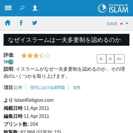
日本語
なぜイスラームは一夫多妻制を認めるのか
評価:
A-
A
A+
説明:
イスラームがなぜ一夫多妻制を認めるのか、その理
由のいくつかを取り上げます。
項目:
記事
現代における諸問題
女性
より
IslamReligion.com
掲載日時
11 Apr 2011
編集日時
11 Apr 2011
プリント数:
204
観覧数:
82,868 (日平均: 15)