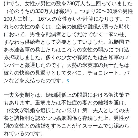
けでも、女性が男性の数を730万人も上回っていました
（そのうちの330万人は寡婦）。つまり20〜30歳の男性
100人に対し、167人の女性がいた計算になります。こ
れらの女性の多くは、空前の飢餓や難儀が襲った時代
において、男性を配偶者としてだけでなく一家の柱、
すなわち供給者として必要としていました。戦勝国で
ある連合軍の兵士たちはこれらの女性の弱みにつけ込
み搾取しました。多くの少女や寡婦たちは占領軍のメ
ンバーと姦通したのです。大勢の米英軍の兵士たちは
彼らの快楽の見返りとしてタバコ、チョコレート、パ
ンなどを支払ったのです。
6
一夫多妻制とは、婚姻関係上の問題における解決策で
もあります。重病または不妊症の妻との離婚を避け、
（彼女が離婚を選択しない限り）第一夫人としての扶
養と諸権利を認めつつ婚姻関係を存続した上、男性が
別の女性との結婚をすることがイスラームでは認めら
れているのです。