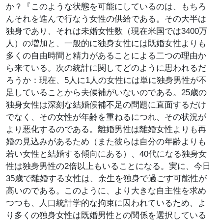
か？『このような状態を可能にしているのは、もちろ
んそれを進んで行なう女性の供給である。その大半は
独身であり、それは未婚女性数（現在米国では3400万
人）の増加と、一般的に独身女性には既婚女性よりも
多くの自由時間と精力があることによる二つの理由か
ら来ている。次の統計に関してどのように思われるだ
ろうか：現在、5人に1人の女性には単に独身男性が不
足していることから夫候補がいないのである。25歳の
独身女性は深刻な結婚候補不足の問題に直面するだけ
でなく、その女性が年齢を重ねるにつれ、その状況が
より悪化するのである。離婚男性は離婚女性よりも再
婚の見込みがあるため（また彼らは自分の年齢よりも
若い女性と結婚する傾向にある）、40代になる独身女
性は独身男性の2倍以上もいることになる。実に、今日
35歳で離婚する女性は、余生を独身で過ごす可能性が
高いのである。このように、より大きな自主性を求め
つつも、人口統計学的な拘束に囚われているため、よ
り多くの独身女性は既婚男性との関係を選択している