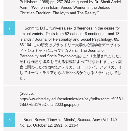
Publishers, 1988) pp. 257-264 as quoted by Dr. Sherif Abdel
Azim, “Women in Islam Versus Women in the Judaeo-
Christian Tradition: The Myth and The Reality.”
7
Schmitt, D.P., “Universalsex differences in the desire for
sexual variety: Tests from 52 nations, 6 continents, and 13
islands,” Journal of Personality and Social Psychology, 85,
85-104. この研究はブラッドリー大学の心理学者デーヴィッ
ド・シュミットによって行なわれ、The Journal of
Personality and SocialPsychology誌により出版されました。
それは強烈な印象を与える規模によって行なわれました：調
査に関わったのは南北アメリカ、ヨーロッパ、アフリカ、そ
してオーストラリアからの16288名からなる大学生たちでし
た。
(Source:
http://www.bradley.edu/academics/las/psy/pdfs/schmitt%5B1
%5D%5B1%5D.etal.2003.jpsp.pdf)
8
Bruce Bower, “Darwin’s Minds”,
Science News
Vol. 140
No. 15, October 12, 1991, p. 233-4.