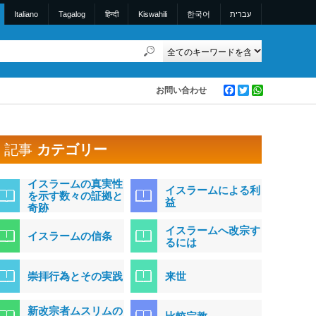
Italiano
Tagalog
हिन्दी
Kiswahili
한국어
עברית
お問い合わせ
Facebook
Twitter
WhatsApp
記事
カテゴリー
イスラームの真実性
イスラームによる利
を示す数々の証拠と
益
奇跡
イスラームへ改宗す
イスラームの信条
るには
崇拝行為とその実践
来世
新改宗者ムスリムの