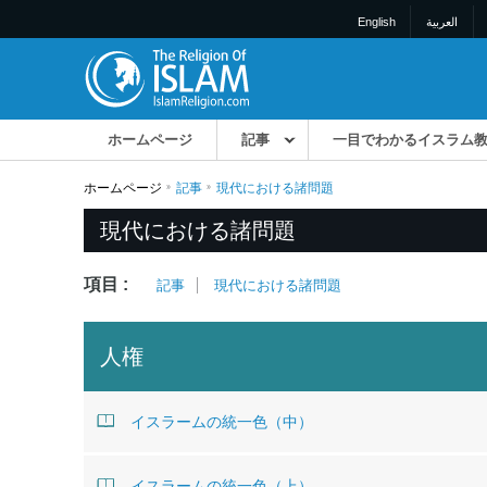
English
العربية
ホームページ
記事
一目でわかるイスラム
ホームページ
記事
現代における諸問題
現代における諸問題
項目 :
記事
現代における諸問題
人権
イスラームの統一色（中）
イスラームの統一色（上）