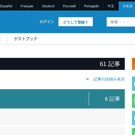
Español
Français
Deutsch
Pусский
Português
中文
日本語
ログイン
どうして登録？
教
ゲストブック
61 記事
記事の詳細を表示
6 記事