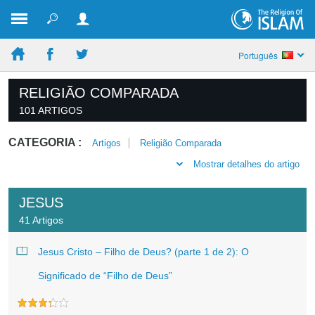
Português
RELIGIÃO COMPARADA
101 ARTIGOS
CATEGORIA :
Artigos
Religião Comparada
Mostrar detalhes do artigo
JESUS
41 Artigos
Jesus Cristo – Filho de Deus? (parte 1 de 2): O
Significado de “Filho de Deus”