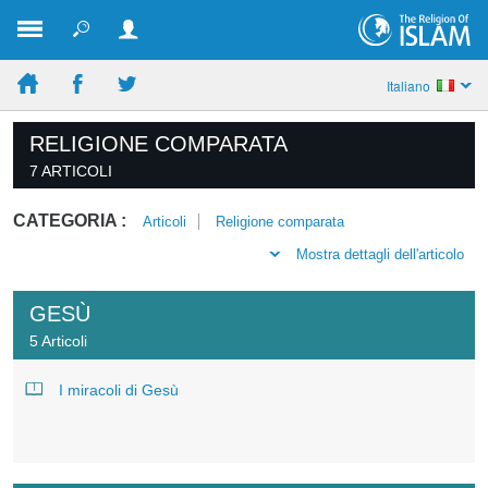
Italiano
RELIGIONE COMPARATA
7 ARTICOLI
CATEGORIA :
Articoli
Religione comparata
Mostra dettagli dell'articolo
GESÙ
5 Articoli
I miracoli di Gesù