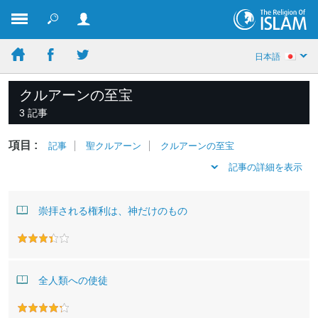
日本語
クルアーンの至宝
3 記事
項目 :
記事
聖クルアーン
クルアーンの至宝
記事の詳細を表示
崇拝される権利は、神だけのもの
全人類への使徒