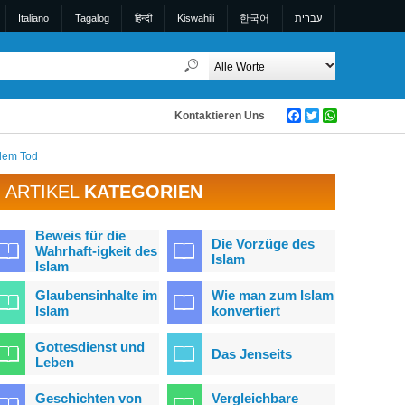
Italiano
Tagalog
हिन्दी
Kiswahili
한국어
עברית
Kontaktieren Uns
Facebook
Twitter
WhatsApp
dem Tod
ARTIKEL
KATEGORIEN
Beweis für die
Die Vorzüge des
Wahrhaft-igkeit des
Islam
Islam
Glaubensinhalte im
Wie man zum Islam
Islam
konvertiert
Gottesdienst und
Das Jenseits
Leben
Geschichten von
Vergleichbare