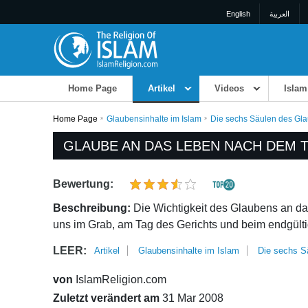
English
العربية
Home Page
Artikel
Videos
Islam
Home Page
Glaubensinhalte im Islam
Die sechs Säulen des Gl
GLAUBE AN DAS LEBEN NACH DEM 
Bewertung:
Beschreibung:
Die Wichtigkeit des Glaubens an das
uns im Grab, am Tag des Gerichts und beim endgülti
LEER:
Artikel
Glaubensinhalte im Islam
Die sechs S
von
IslamReligion.com
Zuletzt verändert am
31 Mar 2008