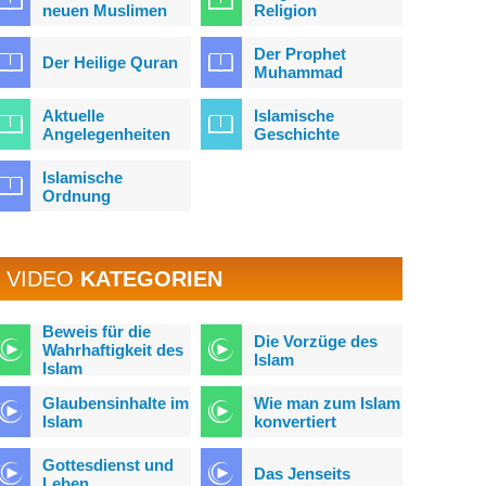
neuen Muslimen
Religion
Der Prophet
Der Heilige Quran
Muhammad
Aktuelle
Islamische
Angelegenheiten
Geschichte
Islamische
Ordnung
VIDEO
KATEGORIEN
Beweis für die
Die Vorzüge des
Wahrhaftigkeit des
Islam
Islam
Glaubensinhalte im
Wie man zum Islam
Islam
konvertiert
Gottesdienst und
Das Jenseits
Leben