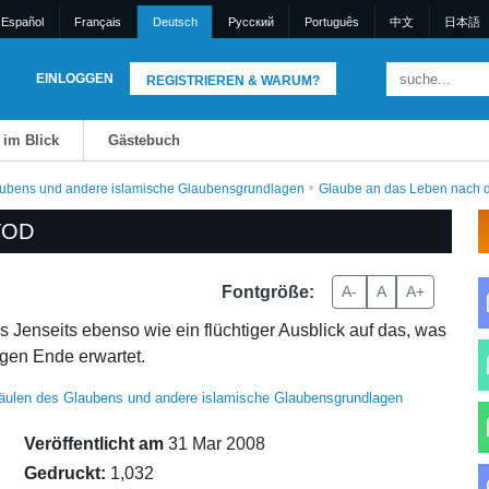
Español
Français
Deutsch
Pусский
Português
中文
日本語
EINLOGGEN
REGISTRIEREN & WARUM?
 im Blick
Gästebuch
aubens und andere islamische Glaubensgrundlagen
Glaube an das Leben nach 
TOD
Fontgröße:
A-
A
A+
 Jenseits ebenso wie ein flüchtiger Ausblick auf das, was
gen Ende erwartet.
äulen des Glaubens und andere islamische Glaubensgrundlagen
Veröffentlicht am
31 Mar 2008
Gedruckt:
1,032