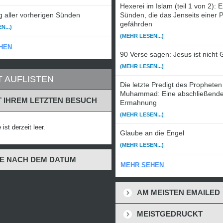
Hexerei im Islam (teil 1 von 2): 
 aller vorherigen Sünden
Sünden, die das Jenseits einer 
gefährden
N...)
(MEHR LESEN...)
HEN
90 Verse sagen: Jesus ist nicht 
(MEHR LESEN...)
T AUFLISTEN
Die letzte Predigt des Propheten
Muhammad: Eine abschließend
T IHREM LETZTEN BESUCH
Ermahnung
(MEHR LESEN...)
 ist derzeit leer.
Glaube an die Engel
(MEHR LESEN...)
E NACH DEM DATUM
MEHR SEHEN
AM MEISTEN EMAILED
MEISTGEDRUCKT