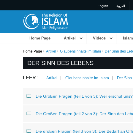
English
العربية
Home Page
Artikel
Videos
Islam
Home Page
Artikel
Glaubensinhalte im Islam
Der Sinn des Le
DER SINN DES LEBENS
LEER :
Artikel
Glaubensinhalte im Islam
Der Sinn
Die Großen Fragen (teil 1 von 3): Wer erschuf uns?
Die Großen Fragen (teil 2 von 3): Der Sinn des Le
Die großen Fragen (teil 3 von 3): Der Bedarf an Of