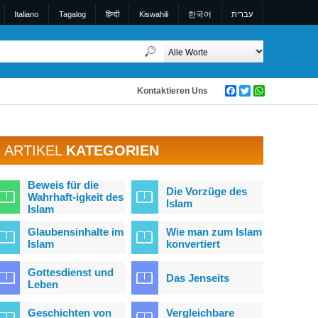
Italiano
Tagalog
हिन्दी
Kiswahili
한국어
עברית
Kontaktieren Uns
Facebook
Twitter
WhatsApp
ARTIKEL
KATEGORIEN
Beweis für die
Die Vorzüge des
Wahrhaft-igkeit des
Islam
Islam
Glaubensinhalte im
Wie man zum Islam
Islam
konvertiert
Gottesdienst und
Das Jenseits
Leben
Geschichten von
Vergleichbare