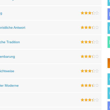
ng
ristliche Antwort
sche Tradition
ffenbarung
Sichtweise
 der Moderne