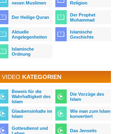
neuen Muslimen
Religion
Der Prophet
Der Heilige Quran
Muhammad
Aktuelle
Islamische
Angelegenheiten
Geschichte
Islamische
Ordnung
VIDEO
KATEGORIEN
Beweis für die
Die Vorzüge des
Wahrhaftigkeit des
Islam
Islam
Glaubensinhalte im
Wie man zum Islam
Islam
konvertiert
Gottesdienst und
Das Jenseits
Leben