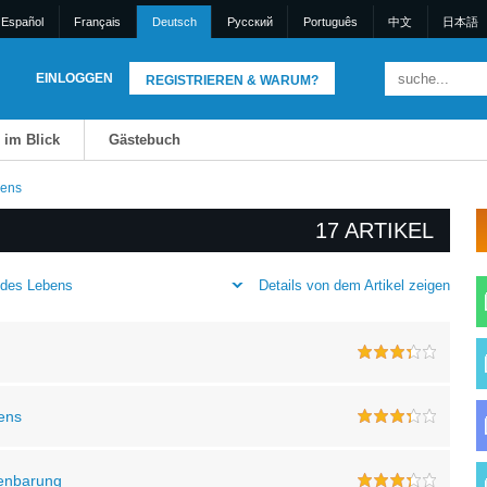
Español
Français
Deutsch
Pусский
Português
中文
日本語
EINLOGGEN
REGISTRIEREN & WARUM?
 im Blick
Gästebuch
bens
17 ARTIKEL
Details von dem Artikel zeigen
 des Lebens
bens
fenbarung