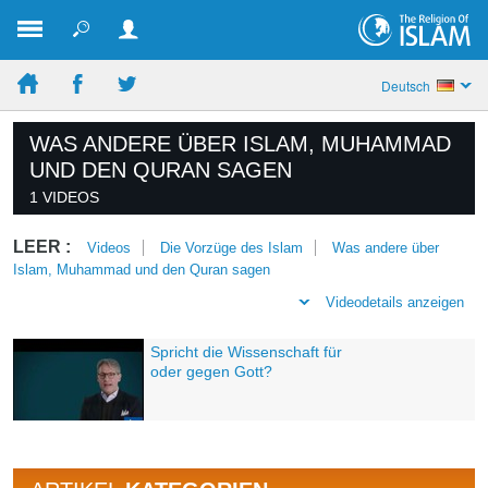
Deutsch
WAS ANDERE ÜBER ISLAM, MUHAMMAD
UND DEN QURAN SAGEN
1 VIDEOS
LEER :
Videos
Die Vorzüge des Islam
Was andere über
Islam, Muhammad und den Quran sagen
Videodetails anzeigen
Spricht die Wissenschaft für
oder gegen Gott?