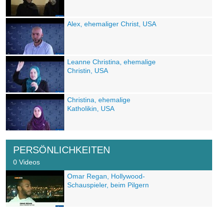
Alex, ehemaliger Christ, USA
Leanne Christina, ehemalige
Christin, USA
Christina, ehemalige
Katholikin, USA
PERSÖNLICHKEITEN
0 Videos
Omar Regan, Hollywood-
Schauspieler, beim Pilgern