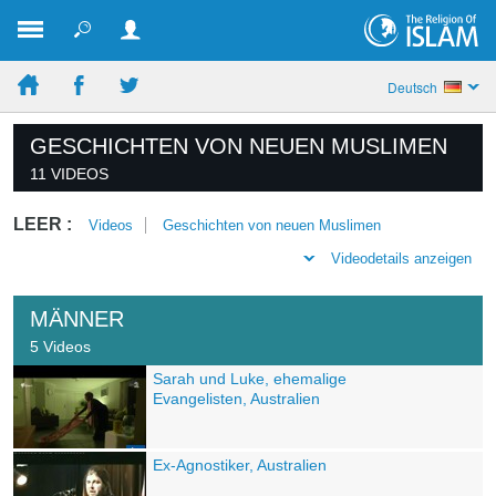
Deutsch
GESCHICHTEN VON NEUEN MUSLIMEN
11 VIDEOS
LEER :
Videos
Geschichten von neuen Muslimen
Videodetails anzeigen
MÄNNER
5 Videos
Sarah und Luke, ehemalige
Evangelisten, Australien
Ex-Agnostiker, Australien