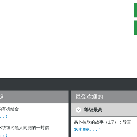
选
最受欢迎的
的有机结合
等级最高
。。)
易卜拉欣的故事（1/7）：导言
·X致纽约黑人同胞的一封信
(阅读 更多。。。)
。。)