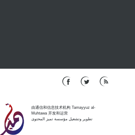
由通信和信息技术机构 Tamayyuz al-
Muhtawa 开发和运营
تطوير وتشغيل مؤسسة تميز المحتوى