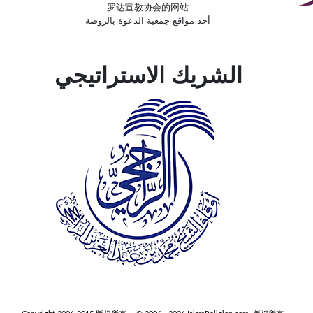
罗达宣教协会的网站
أحد مواقع جمعية الدعوة بالروضة
الشريك الاستراتيجي