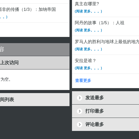
真主在哪里?
非的传播（1/3）：加纳帝国
(阅读 更多。。。)
。。)
阿丹的故事（1/5）：人祖
(阅读 更多。。。)
罗马人的胜利与地球上最低的地
容
(阅读 更多。。。)
安拉是谁？
上次访问
(阅读 更多。。。)
前为空。
查看更多
发送最多
间列表
打印最多
评论最多