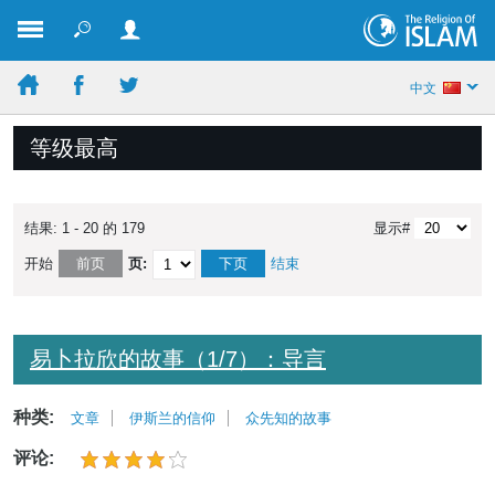
中文
等级最高
结果: 1 - 20 的 179
显示#
开始
前页
页:
下页
结束
易卜拉欣的故事（1/7）：导言
种类:
文章
伊斯兰的信仰
众先知的故事
评论: