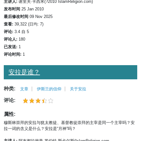
主讲人:
谢里夫·卡西米(?2010 IslamReligion.com)
发布时间
25 Jan 2010
最后修改时间
09 Nov 2025
查看:
39,322 (日均: 7)
评论:
3.4 自 5
评论人:
180
已发送:
1
评论时间:
1
安拉是谁？
种类:
文章
伊斯兰的信仰
关于安拉
评论:
属性:
穆斯林崇拜的安拉与犹太教徒、基督教徒崇拜的主宰是同一个主宰吗？安
拉一词的含义是什么？安拉是“月神”吗？
主讲人:
阿布都拉赫曼·罗伯特·斯卡尔斯(IslamReligion.com