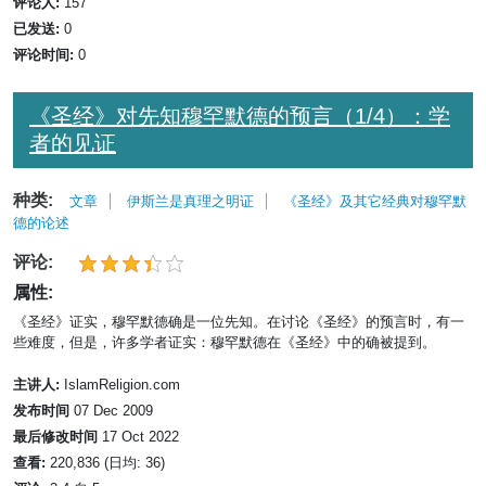
评论人:
157
已发送:
0
评论时间:
0
《圣经》对先知穆罕默德的预言（1/4）：学
者的见证
种类:
文章
伊斯兰是真理之明证
《圣经》及其它经典对穆罕默
德的论述
评论:
属性:
《圣经》证实，穆罕默德确是一位先知。在讨论《圣经》的预言时，有一
些难度，但是，许多学者证实：穆罕默德在《圣经》中的确被提到。
主讲人:
IslamReligion.com
发布时间
07 Dec 2009
最后修改时间
17 Oct 2022
查看:
220,836 (日均: 36)