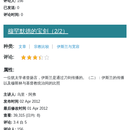
评论人:
156
已发送:
0
评论时间:
0
穆罕默德的宝剑（2/2）
种类:
文章
宗教比较
伊斯兰与宽容
评论:
属性:
一位犹太学者曾扬言，伊斯兰是通过刀剑传播的。（二）：伊斯兰的传播
以及穆斯林与基督教统治间的比照
主讲人:
乌里・阿弗
发布时间
02 Apr 2012
最后修改时间
01 Apr 2012
查看:
39,315 (日均: 8)
评论:
3.4 自 5
评论人:
156