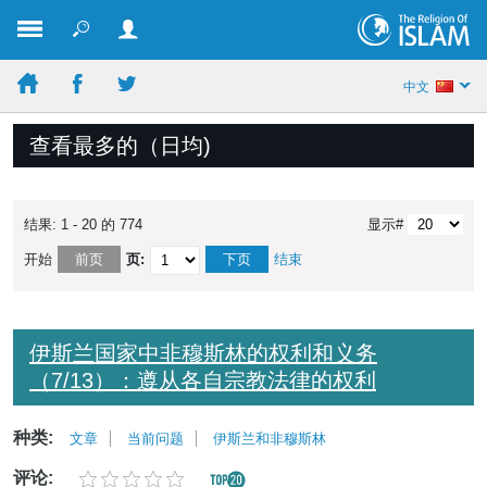
中文
查看最多的（日均)
结果: 1 - 20 的 774
显示#
开始
前页
页:
下页
结束
伊斯兰国家中非穆斯林的权利和义务
（7/13）：遵从各自宗教法律的权利
种类:
文章
当前问题
伊斯兰和非穆斯林
评论: