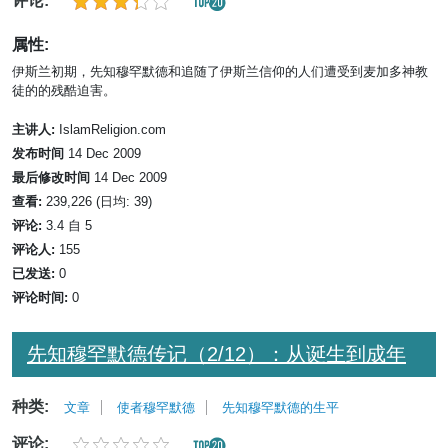
评论:
属性:
伊斯兰初期，先知穆罕默德和追随了伊斯兰信仰的人们遭受到麦加多神教
徒的的残酷迫害。
主讲人:
IslamReligion.com
发布时间
14 Dec 2009
最后修改时间
14 Dec 2009
查看:
239,226 (日均: 39)
评论:
3.4 自 5
评论人:
155
已发送:
0
评论时间:
0
先知穆罕默德传记（2/12）：从诞生到成年
种类:
文章
使者穆罕默德
先知穆罕默德的生平
评论: