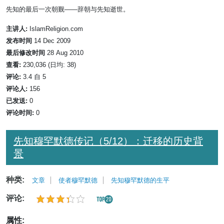
先知的最后一次朝觐——辞朝与先知逝世。
主讲人:
IslamReligion.com
发布时间
14 Dec 2009
最后修改时间
28 Aug 2010
查看:
230,036 (日均: 38)
评论:
3.4 自 5
评论人:
156
已发送:
0
评论时间:
0
先知穆罕默德传记（5/12）：迁移的历史背
景
种类:
文章
使者穆罕默德
先知穆罕默德的生平
评论:
属性: