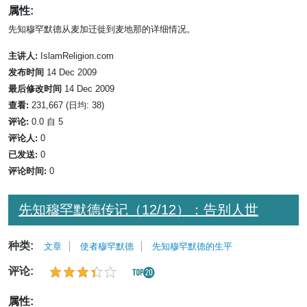
属性:
先知穆罕默德从麦加迁徙到麦地那的详细情况。
主讲人:
IslamReligion.com
发布时间
14 Dec 2009
最后修改时间
14 Dec 2009
查看:
231,667 (日均: 38)
评论:
0.0 自 5
评论人:
0
已发送:
0
评论时间:
0
先知穆罕默德传记（12/12）：告别人世
种类:
文章
使者穆罕默德
先知穆罕默德的生平
评论:
属性: