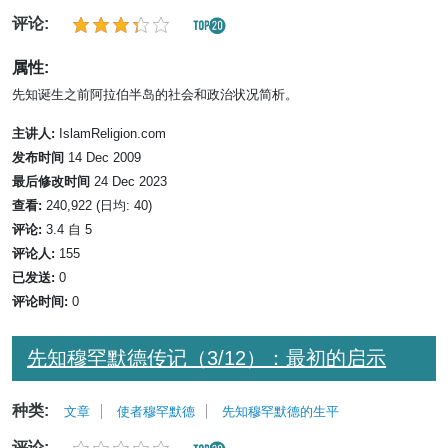
评论:
属性:
先知诞生之前阿拉伯半岛的社会和政治状况简析。
主讲人:
IslamReligion.com
发布时间
14 Dec 2009
最后修改时间
24 Dec 2023
查看:
240,922 (日均: 40)
评论:
3.4 自 5
评论人:
155
已发送:
0
评论时间:
0
先知穆罕默德传记（3/12）：最初的启示
种类:
文章
使者穆罕默德
先知穆罕默德的生平
评论: