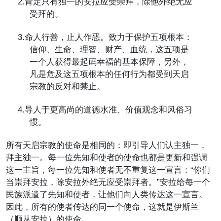
2.
肯定只有独一的安拉应受崇拜，除他外绝无应
受拜的。
3.
命人行善，止人作恶。致力于保护五项根本：
信仰、生命、理智、财产、血统，这五项是
一个人获得最起码幸福的基本保障，另外，
凡是危及这五项根本的任何行为都受到天启
宗教的反对和禁止。
4.
导人于更高尚的道德水准、价值观念和风俗习
惯。
所有天启宗教的使命是相同的：即引导人们认主独一，
拜主独一。每一位先知和使者的使命也都是更新和强调
这一主旨，每一位先知和使者无不重复这一宣言：“你们
当崇拜安拉，除安拉外绝无应受崇拜者。”安拉给每一个
民族派遣了先知和使者，让他们向人类传达这一宣言。
因此，所有的使者传达的同一个使命，这就是伊斯兰
（顺从安拉）的使命。