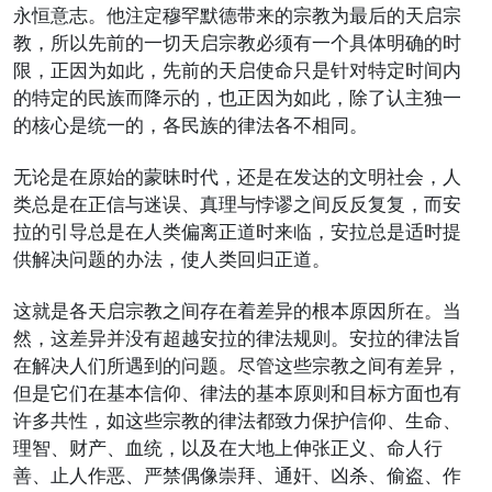
永恒意志。他注定穆罕默德带来的宗教为最后的天启宗
教，所以先前的一切天启宗教必须有一个具体明确的时
限，正因为如此，先前的天启使命只是针对特定时间内
的特定的民族而降示的，也正因为如此，除了认主独一
的核心是统一的，各民族的律法各不相同。
无论是在原始的蒙昧时代，还是在发达的文明社会，人
类总是在正信与迷误、真理与悖谬之间反反复复，而安
拉的引导总是在人类偏离正道时来临，安拉总是适时提
供解决问题的办法，使人类回归正道。
这就是各天启宗教之间存在着差异的根本原因所在。当
然，这差异并没有超越安拉的律法规则。安拉的律法旨
在解决人们所遇到的问题。尽管这些宗教之间有差异，
但是它们在基本信仰、律法的基本原则和目标方面也有
许多共性，如这些宗教的律法都致力保护信仰、生命、
理智、财产、血统，以及在大地上伸张正义、命人行
善、止人作恶、严禁偶像崇拜、通奸、凶杀、偷盗、作