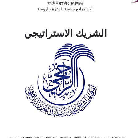
罗达宣教协会的网站
أحد مواقع جمعية الدعوة بالروضة
الشريك الاستراتيجي