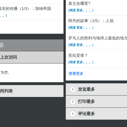
真主在哪里?
非的传播（1/3）：加纳帝国
(阅读 更多。。。)
。。)
阿丹的故事（1/5）：人祖
(阅读 更多。。。)
罗马人的胜利与地球上最低的地
容
(阅读 更多。。。)
安拉是谁？
上次访问
(阅读 更多。。。)
前为空。
查看更多
发送最多
间列表
打印最多
评论最多