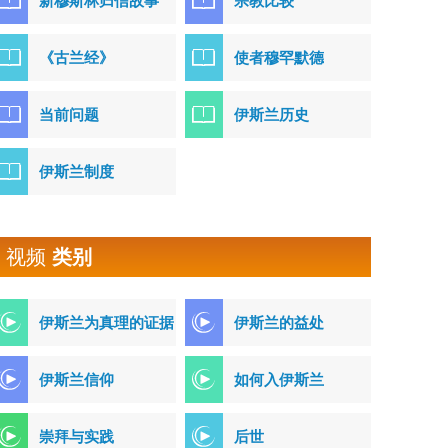
新穆斯林归信故事
宗教比较
《古兰经》
使者穆罕默德
当前问题
伊斯兰历史
伊斯兰制度
视频
类别
伊斯兰为真理的证据
伊斯兰的益处
伊斯兰信仰
如何入伊斯兰
崇拜与实践
后世