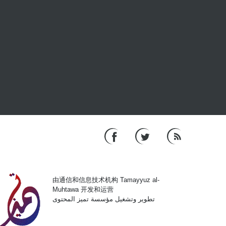
由通信和信息技术机构 Tamayyuz al-
Muhtawa 开发和运营
تطوير وتشغيل مؤسسة تميز المحتوى