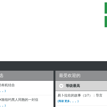
选
最受欢迎的
的有机结合
等级最高
。。)
易卜拉欣的故事（1/7）：导言
·X致纽约黑人同胞的一封信
(阅读 更多。。。)
。。)