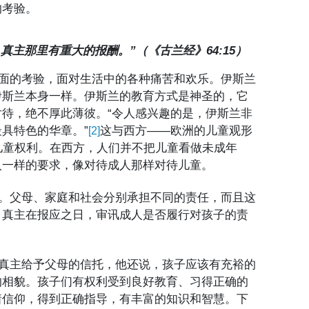
的考验。
真主那里有重大的报酬。”（《古兰经》64:15）
面的考验，面对生活中的各种痛苦和欢乐。伊斯兰
伊斯兰本身一样。伊斯兰的教育方式是神圣的，它
待，绝不厚此薄彼。“令人感兴趣的是，伊斯兰非
具特色的华章。”
这与西方——欧洲的儿童观形
[2]
儿童权利。在西方，人们并不把儿童看做未成年
人一样的要求，像对待成人那样对待儿童。
。父母、家庭和社会分别承担不同的责任，而且这
，真主在报应之日，审讯成人是否履行对孩子的责
真主给予父母的信托，他还说，孩子应该有充裕的
的相貌。孩子们有权利受到良好教育、习得正确的
着信仰，得到正确指导，有丰富的知识和智慧。下