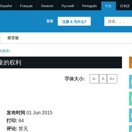
Español
Français
Deutsch
Pусский
Português
中文
日本語
登录
注册 & 为什么?
留言板
的权利
童的权利
字体大小:
A-
A
A+
发布时间
01 Jun 2015
打印:
64
评论:
暂无