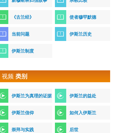
新穆斯林归信故事
宗教比较
《古兰经》
使者穆罕默德
当前问题
伊斯兰历史
伊斯兰制度
视频
类别
伊斯兰为真理的证据
伊斯兰的益处
伊斯兰信仰
如何入伊斯兰
崇拜与实践
后世