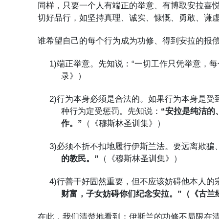
同样，只要一个人有端正的举意、有博取安拉喜
切好品行，如坚持真理、诚实、慷慨、勇敢、谦
谁希望自己的每个行为成为功修、得到安拉的报
1)
端正举意。先知说：“一切工作只凭举意，每
录》）
2)
行为本身必须是合法的。如果行为本身是受
种行为定受惩罚。先知说：
“安拉是纯洁的
作。”
（《穆斯林圣训集》）
3)
必须不折不扣地履行伊斯兰法。要远离欺骗
的教民。”
（《穆斯林圣训集》）
4)
行善干好固然重要，但不应该妨碍他本人的
财富，子女妨碍你们纪念安拉。”（《古兰
在此，我们清楚地看到：伊斯兰的功修不局限在