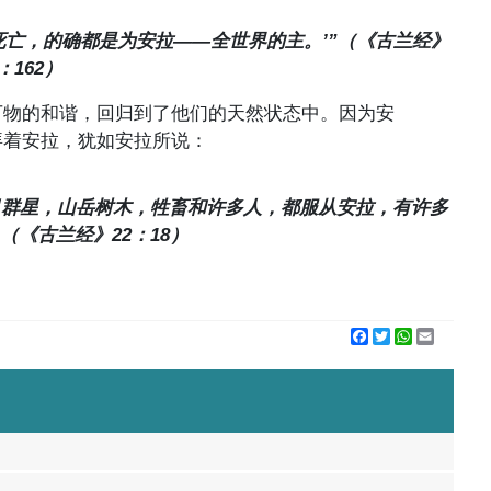
死亡，的确都是为安拉——全世界的主。’”（《古兰经》
：162）
万物的和谐，回归到了他们的天然状态中。因为安
拜着安拉，犹如安拉所说：
月群星，山岳树木，牲畜和许多人，都服从安拉，有许多
（《古兰经》22：18）
Facebook
Twitter
WhatsApp
Email