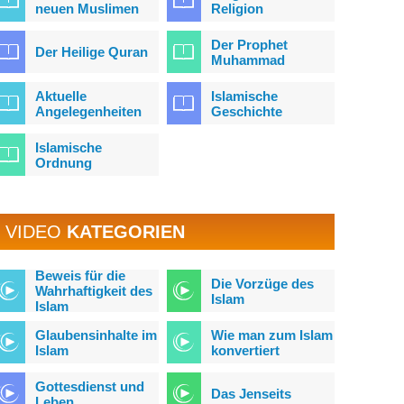
neuen Muslimen
Religion
Der Prophet
Der Heilige Quran
Muhammad
Aktuelle
Islamische
Angelegenheiten
Geschichte
Islamische
Ordnung
VIDEO
KATEGORIEN
Beweis für die
Die Vorzüge des
Wahrhaftigkeit des
Islam
Islam
Glaubensinhalte im
Wie man zum Islam
Islam
konvertiert
Gottesdienst und
Das Jenseits
Leben