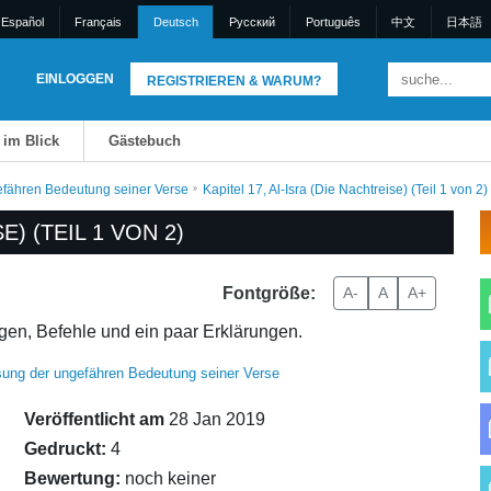
Español
Français
Deutsch
Pусский
Português
中文
日本語
EINLOGGEN
REGISTRIEREN & WARUM?
 im Blick
Gästebuch
fähren Bedeutung seiner Verse
Kapitel 17, Al-Isra (Die Nachtreise) (Teil 1 von 2)
E) (TEIL 1 VON 2)
Fontgröße:
A-
A
A+
ngen, Befehle und ein paar Erklärungen.
ng der ungefähren Bedeutung seiner Verse
Veröffentlicht am
28 Jan 2019
Gedruckt:
4
Bewertung:
noch keiner