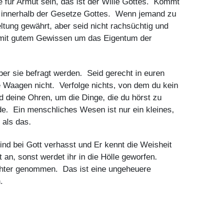
e für Armut sein, das ist der Wille Gottes. Kommt
r innerhalb der Gesetze Gottes. Wenn jemand zu
eltung gewährt, aber seid nicht rachsüchtig und
r mit gutem Gewissen um das Eigentum der
über sie befragt werden. Seid gerecht in euren
e Waagen nicht. Verfolge nichts, von dem du kein
d deine Ohren, um die Dinge, die du hörst zu
rde. Ein menschliches Wesen ist nur ein kleines,
 als das.
ind bei Gott verhasst und Er kennt die Weisheit
t an, sonst werdet ihr in die Hölle geworfen.
öchter genommen. Das ist eine ungeheuere
n.