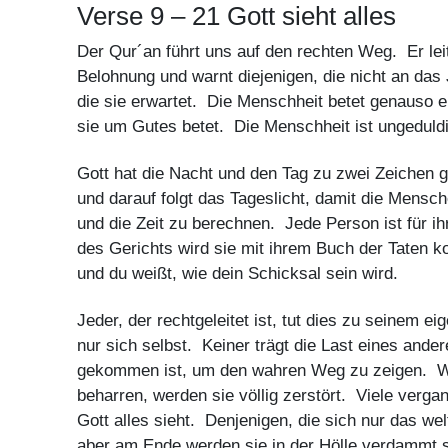
Verse 9 – 21 Gott sieht alles
Der Qur´an führt uns auf den rechten Weg. Er leit
Belohnung und warnt diejenigen, die nicht an das 
die sie erwartet. Die Menschheit betet genauso e
sie um Gutes betet. Die Menschheit ist ungedu
Gott hat die Nacht und den Tag zu zwei Zeichen 
und darauf folgt das Tageslicht, damit die Mens
und die Zeit zu berechnen. Jede Person ist für i
des Gerichts wird sie mit ihrem Buch der Taten kon
und du weißt, wie dein Schicksal sein wird.
Jeder, der rechtgeleitet ist, tut dies zu seinem 
nur sich selbst. Keiner trägt die Last eines ander
gekommen ist, um den wahren Weg zu zeigen. W
beharren, werden sie völlig zerstört. Viele verga
Gott alles sieht. Denjenigen, die sich nur das we
aber am Ende werden sie in der Hölle verdammt s