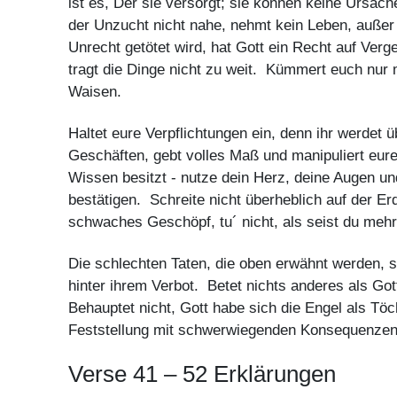
ist es, Der sie versorgt; sie können keine Ursach
der Unzucht nicht nahe, nehmt kein Leben, auße
Unrecht getötet wird, hat Gott ein Recht auf Verg
tragt die Dinge nicht zu weit. Kümmert euch nu
Waisen.
Haltet eure Verpflichtungen ein, denn ihr werdet 
Geschäften, gebt volles Maß und manipuliert eur
Wissen besitzt - nutze dein Herz, deine Augen un
bestätigen. Schreite nicht überheblich auf der E
schwaches Geschöpf, tu´ nicht, als seist du mehr
Die schlechten Taten, die oben erwähnt werden, s
hinter ihrem Verbot. Betet nichts anderes als Got
Behauptet nicht, Gott habe sich die Engel als T
Feststellung mit schwerwiegenden Konsequenze
Verse 41 – 52 Erklärungen