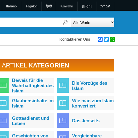
Italiano
Tagalog
हिन्दी
Kiswahili
한국어
עברית
Kontaktieren Uns
Facebook
Twitter
WhatsApp
ARTIKEL
KATEGORIEN
Beweis für die
Die Vorzüge des
Wahrhaft-igkeit des
Islam
Islam
Glaubensinhalte im
Wie man zum Islam
Islam
konvertiert
Gottesdienst und
Das Jenseits
Leben
Geschichten von
Vergleichbare