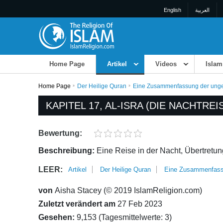
English
العربية
Home Page
Artikel
Videos
Islam
Home Page
Der Heilige Quran
Eine Zusammenfassung der unge
KAPITEL 17, AL-ISRA (DIE NACHTREIS
Bewertung:
Beschreibung:
Eine Reise in der Nacht, Übertretu
LEER:
Artikel
Der Heilige Quran
Eine Zusammenfassu
von
Aisha Stacey (© 2019 IslamReligion.com)
Zuletzt verändert am
27 Feb 2023
Gesehen:
9,153 (Tagesmittelwerte: 3)