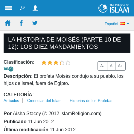
Español
LA HISTORIA DE MOISÉS (PARTE 10 DE
12): LOS DIEZ MANDAMIENTOS
Clasificación:
A-
A
A+
Descripción:
El profeta Moisés condujo a su pueblo, los
hijos de Israel, fuera de Egipto.
CATEGORÍA:
Artículos
Creencias del Islam
Historias de los Profetas
Por
Aisha Stacey (© 2012 IslamReligion.com)
Publicado
11 Jun 2012
Última modificación
11 Jun 2012