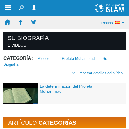
Español
SU BIOGRAFÍA
1 VÍDEOS
CATEGORÍA :
Vídeos
El Profeta Muhammad
Su
Biografía
Mostrar detalles del vídeo
La determinación del Profeta
Muhammad
ARTÍCULO
CATEGORÍAS