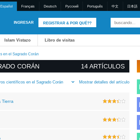
Español
Français
Deutsch
Pусский
Português
中文
日本語
INGRESAR
REGISTRAR & POR QUÉ??
Islam Vistazo
Libro de visitas
cos en el Sagrado Corán
GRADO CORÁN
14 ARTÍCULOS
Mostrar detalles del artículo
ros científicos en el Sagrado Corán
 Tierra
o