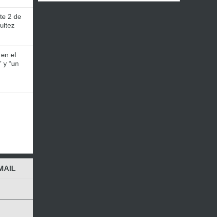
te 2 de
ultez
 en el
” y “un
MAIL