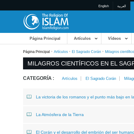
English
العربية
Página Principal
Artículos
Vídeos
Página Principal
Artículos
El Sagrado Corán
Milagros científi
MILAGROS CIENTÍFICOS EN EL SA
CATEGORÍA :
Artículos
El Sagrado Corán
Milag
La victoria de los romanos y el punto más bajo en la
La Atmósfera de la Tierra
El Corán y el desarrollo del embrión del ser human