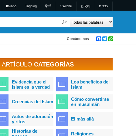
Italiano
Tagalog
हिन्दी
Kiswahili
한국어
עברית
Contáctenos
Facebook
Twitter
WhatsApp
ARTÍCULO
CATEGORÍAS
Evidencia que el
Los beneficios del
Islam es la verdad
Islam
Cómo convertirse
Creencias del Islam
en musulmán
Actos de adoración
El más allá
y ritos
Historias de
Religiones