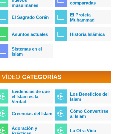
nuevos
comparadas
musulmanes
El Profeta
El Sagrado Corán
Muhammad
Asuntos actuales
Historia Islámica
Sistemas en el
Islam
VÍDEO
CATEGORÍAS
Evidencias de que
Los Beneficios del
el Islam es la
Islam
Verdad
Cómo Convertirse
Creencias del Islam
al Islam
Adoración y
La Otra Vida
Prácticas