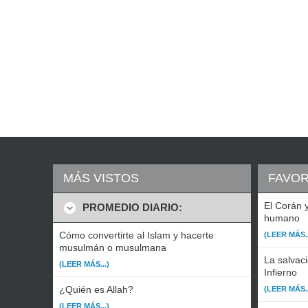
MÁS VISTOS
FAVOR
El Corán y
PROMEDIO DIARIO:
humano
Cómo convertirte al Islam y hacerte
(LEER MÁS..
musulmán o musulmana
La salvaci
(LEER MÁS...)
Infierno
¿Quién es Allah?
(LEER MÁS..
(LEER MÁS...)