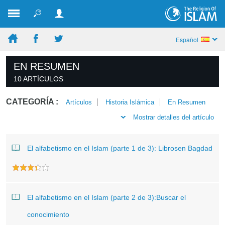
Español
EN RESUMEN
10 ARTÍCULOS
CATEGORÍA :
Artículos
Historia Islámica
En Resumen
Mostrar detalles del artículo
El alfabetismo en el Islam (parte 1 de 3): Librosen Bagdad
El alfabetismo en el Islam (parte 2 de 3):Buscar el
conocimiento