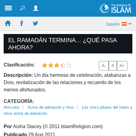
Español
EL RAMADÁN TERMINA... ¿QUÉ PASA
AHORA?
Clasificación:
A-
A
A+
Descripción:
Un día hermoso de celebración, alabanzas a
Dios, revitalización de las relaciones y recuerdo de los
menos afortunados.
CATEGORÍA:
Artículos
Actos de adoración y ritos
Los cinco pilares del Islam y
otros actos de adoración
Por
Aisha Stacey (© 2011 IslamReligion.com)
Publicado
29 Aug 2011