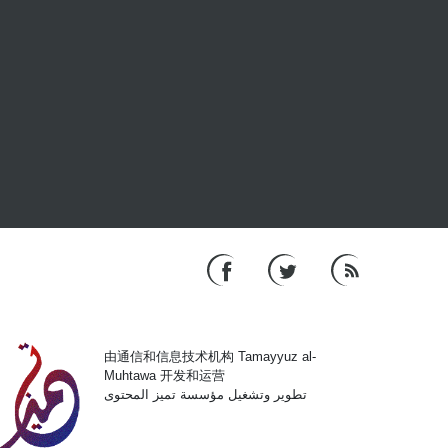
由通信和信息技术机构 Tamayyuz al-
Muhtawa 开发和运营
تطوير وتشغيل مؤسسة تميز المحتوى