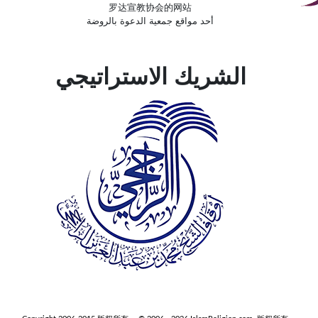
罗达宣教协会的网站
أحد مواقع جمعية الدعوة بالروضة
الشريك الاستراتيجي