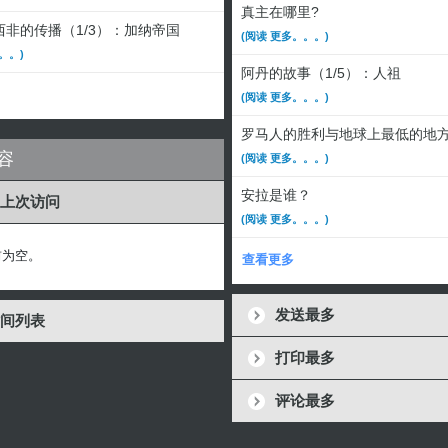
真主在哪里?
非的传播（1/3）：加纳帝国
(阅读 更多。。。)
。。)
阿丹的故事（1/5）：人祖
(阅读 更多。。。)
罗马人的胜利与地球上最低的地
容
(阅读 更多。。。)
安拉是谁？
上次访问
(阅读 更多。。。)
前为空。
查看更多
发送最多
间列表
打印最多
评论最多