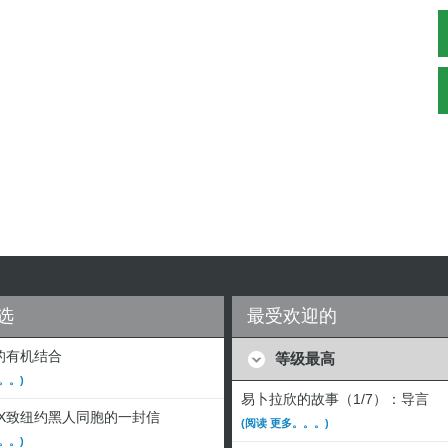
选
最受欢迎的
的有机结合
等级最高
。。)
易卜拉欣的故事（1/7）：导言
·X致纽约黑人同胞的一封信
(阅读 更多。。。)
。。)