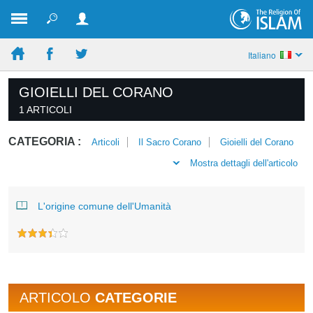
Italiano
GIOIELLI DEL CORANO
1 ARTICOLI
CATEGORIA :
Articoli
Il Sacro Corano
Gioielli del Corano
Mostra dettagli dell'articolo
L'origine comune dell'Umanità
ARTICOLO
CATEGORIE