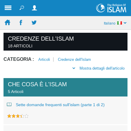
Italiano
CREDENZE DELL'ISLAM
18 ARTICOLI
CATEGORIA :
Articoli
Credenze dell'Islam
Mostra dettagli dell'articolo
CHE COSA È L'ISLAM
5 Articoli
Sette domande frequenti sull'islam (parte 1 di 2)