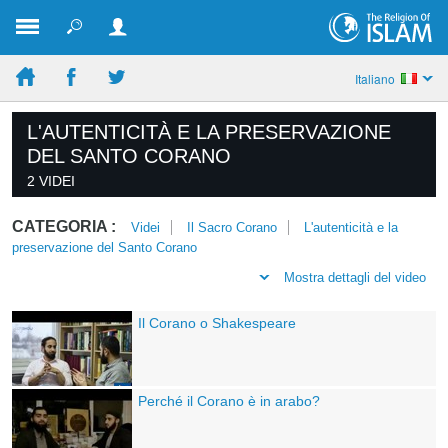
Italiano
L'AUTENTICITÀ E LA PRESERVAZIONE
DEL SANTO CORANO
2 VIDEI
CATEGORIA :
Videi
Il Sacro Corano
L'autenticità e la
preservazione del Santo Corano
Mostra dettagli del video
Il Corano o Shakespeare
Perché il Corano è in arabo?