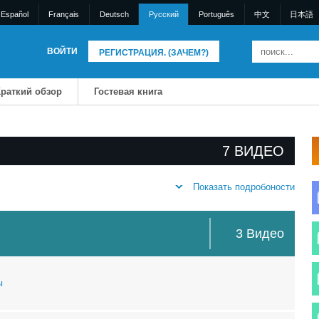
Español
Français
Deutsch
Pусский
Português
中文
日本語
ВОЙТИ
РЕГИСТРАЦИЯ. (ЗАЧЕМ?)
раткий обзор
Гостевая книга
7 BИДЕО
Показать подробоности
3 Bидео
ы