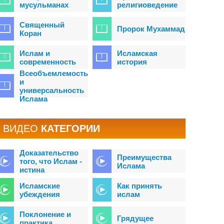
мусульманах
религиоведение
Священный
Пророк Мухаммад
Коран
Ислам и
Исламская
современность
история
Всеобъемлемость
и
универсальность
Ислама
BИДЕО
КАТЕГОРИИ
Доказательство
Преимущества
того, что Ислам -
Ислама
истина
Исламские
Как принять
убеждения
ислам
Поклонение и
Грядущее
практика