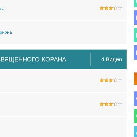
ес
бриона
СВЯЩЕННОГО КОРАНА
4 Bидео