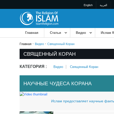
English
العربية
Главная
Статьи
Bидео
Ислам К
Главная
Bидео
Священный Коран
СВЯЩЕННЫЙ КОРАН
КАТЕГОРИЯ :
Bидео
Священный Коран
НАУЧНЫЕ ЧУДЕСА КОРАНА
Ислам предоставляет научные факт