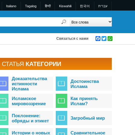
Italiano
Tagalog
हिन्दी
Kiswahili
한국어
עברית
Связаться с нами
Facebook
Twitter
WhatsApp
СТАТЬЯ
КАТЕГОРИИ
Доказательства
Достоинства
истинности
Ислама
Ислама
Исламское
Как принять
мировоззрение
Ислам?
Поклонение:
Загробный мир
обряды и этикет
Истории о новых
Сравнительное