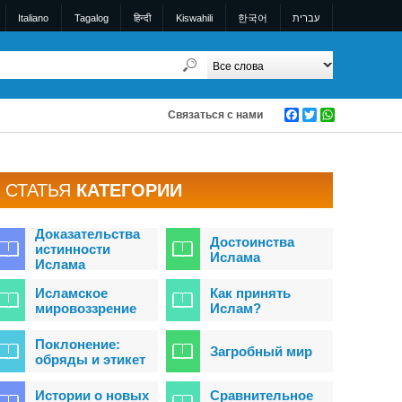
Italiano
Tagalog
हिन्दी
Kiswahili
한국어
עברית
Связаться с нами
Facebook
Twitter
WhatsApp
СТАТЬЯ
КАТЕГОРИИ
Доказательства
Достоинства
истинности
Ислама
Ислама
Исламское
Как принять
мировоззрение
Ислам?
Поклонение:
Загробный мир
обряды и этикет
Истории о новых
Сравнительное