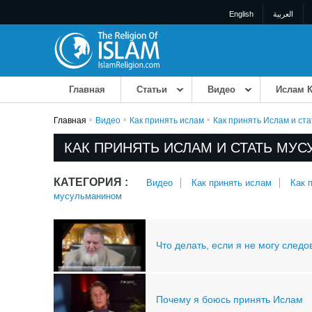
English
العربية
Главная
Статьи
Bидео
Ислам К
Главная
Bидео
Как принять ислам
Как принять Ислам и ст
КАК ПРИНЯТЬ ИСЛАМ И СТАТЬ МУ
КАТЕГОРИЯ :
Bидео
Как принять ислам
Как 
мусульманином
Что делать, если я не могу след
Почему я боюсь принять Ислам