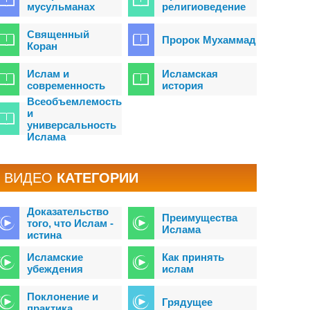
мусульманах
религиоведение
Священный
Пророк Мухаммад
Коран
Ислам и
Исламская
современность
история
Всеобъемлемость
и
универсальность
Ислама
BИДЕО
КАТЕГОРИИ
Доказательство
Преимущества
того, что Ислам -
Ислама
истина
Исламские
Как принять
убеждения
ислам
Поклонение и
Грядущее
практика