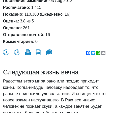
Последние изменения
03 Aug 2012
Распечатано:
1,415
Показано:
110,360 (Ежедневно: 16)
Оценка:
3.8 из 5
Оценено:
261
Отправлено почтой:
16
Комментариев:
0
Facebook
Twitter
WhatsA
Emai
Следующая жизнь вечна
Радостям этого мира рано или поздно приходит
конец. Когда-нибудь человеку надоедает то, что
раньше приносило удовольствие. И он ищет что-то
новое взамен наскучившего. В Раю все иначе:
человек не познает скуки, а каждое занятие будет
приносить больше и больше радости.