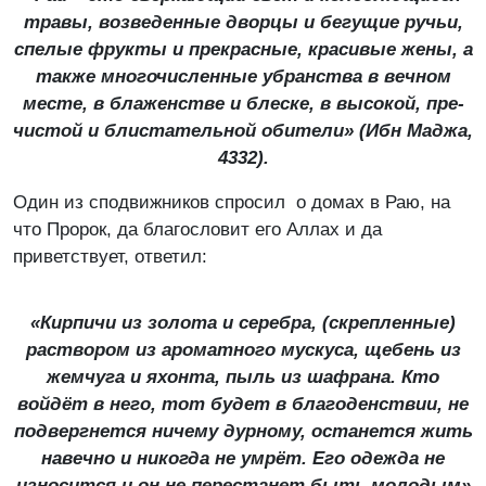
тра­вы, воз­ве­ден­ные двор­цы и бе­гу­щие ру­чьи,
спе­лые фрук­ты и ­пре­крас­ные, кра­си­вые же­ны, а
так­же мно­го­чис­лен­ные уб­ран­ст­ва в веч­ном
мес­те, в бла­жен­ст­ве и бле­ске, в вы­со­кой, пре­
чис­той и бли­ста­тель­ной оби­те­ли» (
Ибн Маджа,
4332
).
Один из сподвижников спросил о домах в Раю, на
что Пророк, да благословит его Аллах и да
приветствует, ответил:
«Кирпичи из золота и серебра, (скрепленные)
раствором из ароматного мускуса, щебень из
жемчуга и яхонта, пыль из шафрана. Кто
войдёт в него, тот будет в благоденствии, не
подвергнется ничему дурному, останется жить
навечно и никогда не умрёт. Его одежда не
износится и он не перестанет быть молодым»