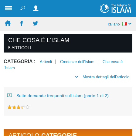
Italiano
CHE COSA È L'ISLAM
5 ARTICOLI
CATEGORIA :
Articoli
Credenze dell'Islam
Che cosa è
l'Islam
Mostra dettagli dell'articolo
Sette domande frequenti sull'islam (parte 1 di 2)
ARTICOLO
CATEGORIE