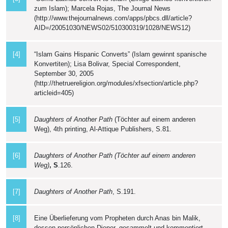
zum Islam); Marcela Rojas, The Journal News
(http://www.thejournalnews.com/apps/pbcs.dll/article?
AID=/20051030/NEWS02/510300319/1028/NEWS12)
[4]
“Islam Gains Hispanic Converts” (Islam gewinnt spanische
Konvertiten); Lisa Bolivar, Special Correspondent,
September 30, 2005
(http://thetruereligion.org/modules/xfsection/article.php?
articleid=405)
[5]
Daughters of Another Path
(Töchter auf einem anderen
Weg), 4th printing, Al-Attique Publishers, S.81.
[6]
Daughters of Another Path (Töchter auf einem anderen
Weg)
, S
.126.
[7]
Daughters of Another Path
, S.191.
[8]
Eine Überlieferung vom Propheten durch Anas bin Malik,
dessen persönlichen Diener, gesammelt und kommentiert