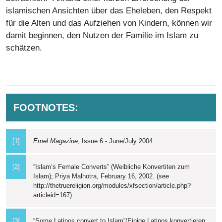
islamischen Ansichten über das Eheleben, den Respekt
für die Alten und das Aufziehen von Kindern, können wir
damit beginnen, den Nutzen der Familie im Islam zu
schätzen.
FOOTNOTES:
[1]
Emel Magazine
, Issue 6 - June/July 2004.
[2]
“Islam’s Female Converts” (Weibliche Konvertiten zum
Islam); Priya Malhotra, February 16, 2002. (see
http://thetruereligion.org/modules/xfsection/article.php?
articleid=167).
[3]
“Some Latinos convert to Islam”(Einige Latinos konvertieren