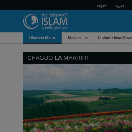
English
العربية
Ukurasa Mkuu
Makala
Uislamu kwa Mta
CHAGUO LA MHARIRI