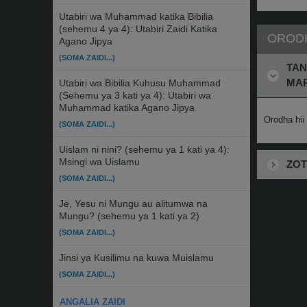
Utabiri wa Muhammad katika Bibilia
(sehemu 4 ya 4): Utabiri Zaidi Katika
OROD
Agano Jipya
(SOMA ZAIDI...)
TAN
MAR
Utabiri wa Bibilia Kuhusu Muhammad
(Sehemu ya 3 kati ya 4): Utabiri wa
Muhammad katika Agano Jipya
Orodha hii
(SOMA ZAIDI...)
Uislam ni nini? (sehemu ya 1 kati ya 4):
Msingi wa Uislamu
ZOT
(SOMA ZAIDI...)
Je, Yesu ni Mungu au alitumwa na
Mungu? (sehemu ya 1 kati ya 2)
(SOMA ZAIDI...)
Jinsi ya Kusilimu na kuwa Muislamu
(SOMA ZAIDI...)
ANGALIA ZAIDI