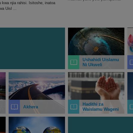
 kwa njia rahisi. Isitoshe, inatoa
a Uisl ...
Ushahidi Uislamu
Ni Ukweli
Hadithi za
Akhera
Waislamu Wageni