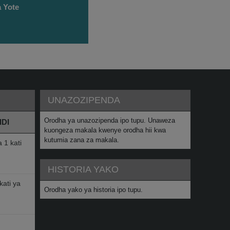
 Yote
UNAZOZIPENDA
Orodha ya unazozipenda ipo tupu. Unaweza
IDI
kuongeza makala kwenye orodha hii kwa
kutumia zana za makala.
 1 kati
HISTORIA YAKO
ati ya
Orodha yako ya historia ipo tupu.