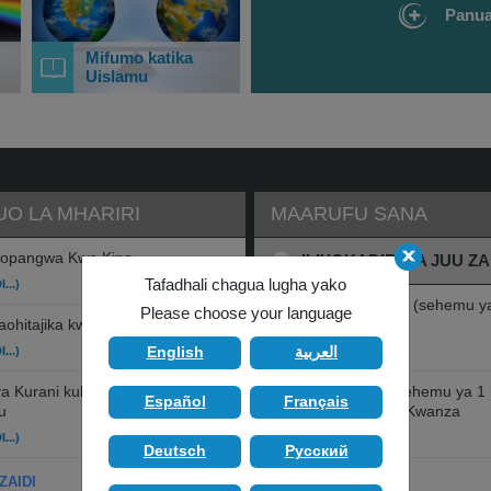
Panua
Mifumo katika
Uislamu
O LA MHARIRI
MAARUFU SANA
iopangwa Kwa Kina
ILIYOKADIRIWA JUU ZA
Tafadhali chagua lugha yako
...)
Manufaa ya Kusilimu (sehemu ya
Please choose your language
aohitajika kwa Muislam
ya 3)
English
العربية
...)
(SOMA ZAIDI...)
a Kurani kuhusu asili ya
Hadithi ya Adamu (sehemu ya 1 k
Español
Français
u
5): Mwanadamu wa Kwanza
...)
(SOMA ZAIDI...)
Deutsch
Pусский
Amri Kuu ya Yesu
ZAIDI