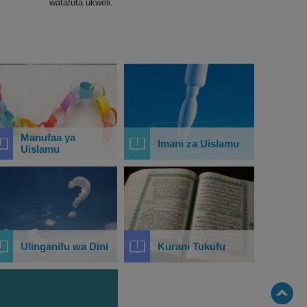
watafuta ukweli.
Manufaa ya
Imani za Uislamu
Uislamu
Ulinganifu wa Dini
Kurani Tukufu