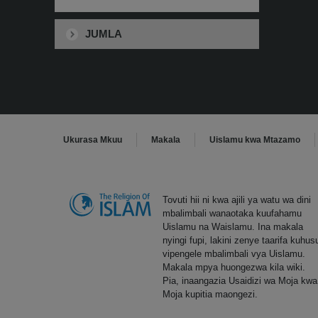
JUMLA
Ukurasa Mkuu
Makala
Uislamu kwa Mtazamo
Tovuti hii ni kwa ajili ya watu wa dini
mbalimbali wanaotaka kuufahamu
Uislamu na Waislamu. Ina makala
nyingi fupi, lakini zenye taarifa kuhus
vipengele mbalimbali vya Uislamu.
Makala mpya huongezwa kila wiki.
Pia, inaangazia Usaidizi wa Moja kwa
Moja kupitia maongezi.