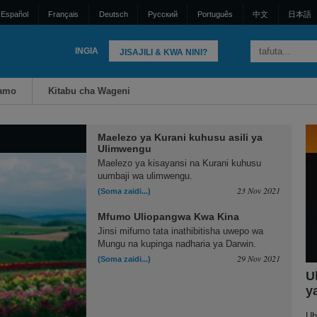
Español
Français
Deutsch
Pусский
Português
中文
日本語
INGIA
JISAJILI & KWA NINI?
zamo
Kitabu cha Wageni
Maelezo ya Kurani kuhusu asili ya
Ulimwengu
Maelezo ya kisayansi na Kurani kuhusu
uumbaji wa ulimwengu.
23 Nov 2021
(Soma zaidi...)
Mfumo Uliopangwa Kwa Kina
Jinsi mifumo tata inathibitisha uwepo wa
Mungu na kupinga nadharia ya Darwin.
29 Nov 2021
(Soma zaidi...)
U
y
Uh