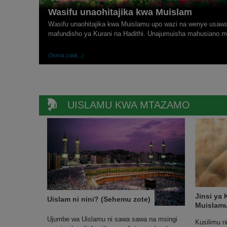
Wasifu unaohitajika kwa Muislam
Wasifu unaohitajika kwa Muislamu upo wazi na wenye usaw
mafundisho ya Kurani na Hadithi. Unajumuisha mahusiano men
(Soma zaidi...)
UISLAMU KWA MTAZAMO
Jinsi ya
Uislam ni nini? (Sehemu zote)
Muislam
Ujumbe wa Uislamu ni sawa sawa na msingi
Kusilimu ni