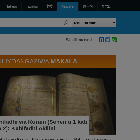
Italiano
Tagalog
हिन्दी
Kiswahili
한국어
עברית
Wasiliana nasi
Facebook
Twitter
WhatsApp
ILIYOANGAZIWA
MAKALA
hifadhi wa Kurani (Sehemu 1 kati
a 2): Kuhifadhi Akilini
ifadhi wa Kurani akilini kwenye zama za Muhammad, rehema