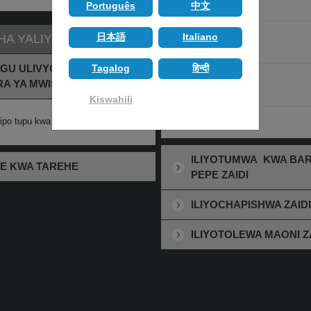
Português
中文
(SOMA ZAIDI...)
Mungu yuko wapi?
日本語
Italiano
HA YALIYOMO
(SOMA ZAIDI...)
GU ULIVYO TEMBELEA
Tagalog
हिन्दी
Dhambi ya Asili
A YA MWISHO
(SOMA ZAIDI...)
Kiswahili
 ipo tupu kwa sasa.
ANGALIA ZAIDI
ILIYOTUMWA KWA BA
E KWA TAREHE
PEPE ZAIDI
ILIYOCHAPISHWA ZAIDI
ILIYOTOLEWA MAONI Z