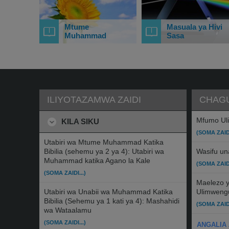
Mtume
Masuala ya Hivi
Muhammad
Sasa
ILIYOTAZAMWA ZAIDI
CHAGU
Mfumo Ul
KILA SIKU
(SOMA ZAIDI
Utabiri wa Mtume Muhammad Katika
Bibilia (sehemu ya 2 ya 4): Utabiri wa
Wasifu un
Muhammad katika Agano la Kale
(SOMA ZAIDI
(SOMA ZAIDI...)
Maelezo y
Utabiri wa Unabii wa Muhammad Katika
Ulimweng
Bibilia (Sehemu ya 1 kati ya 4): Mashahidi
(SOMA ZAIDI
wa Wataalamu
(SOMA ZAIDI...)
ANGALIA 