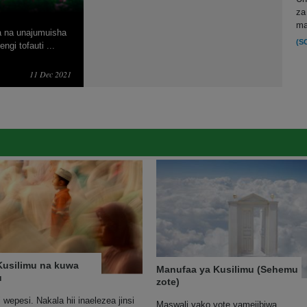
za
ma
a na unajumuisha
(S
gi tofauti ...
11 Dec 2021
 Kusilimu na kuwa
Manufaa ya Kusilimu (Sehemu
u
zote)
 wepesi. Nakala hii inaelezea jinsi
Maswali yako yote yamejibiwa.