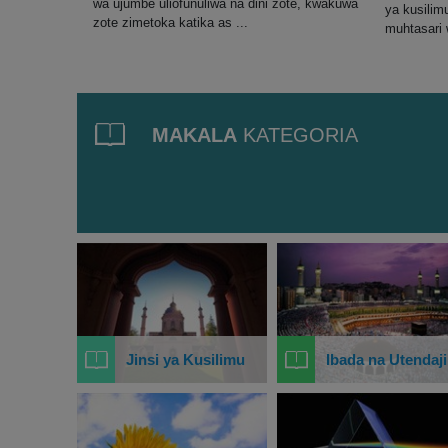
wa ujumbe uliofunuliwa na dini zote, kwakuwa
ya kusilimu
zote zimetoka katika as ...
muhtasari w
MAKALA
KATEGORIA
Jinsi ya Kusilimu
Ibada na Utendaji