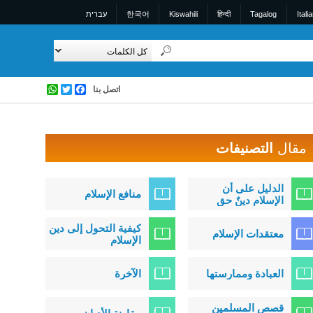
Itali
Tagalog
हिन्दी
Kiswahili
한국어
עברית
اتصل بنا
Facebook
Twitter
WhatsApp
مقال
التصنيفات
الدليل على أن
منافع الإسلام
الإسلام دينٌ حق
كيفية التحول إلى دين
معتقدات الإسلام
الإسلام
العبادة وممارستها
الآخرة
قصص المسلمين